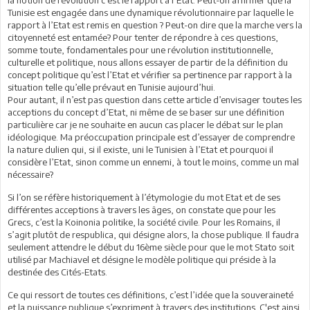
Tunisie est engagée dans une dynamique révolutionnaire par laquelle le
rapport à l’Etat est remis en question ? Peut-on dire que la marche vers la
citoyenneté est entamée? Pour tenter de répondre à ces questions,
somme toute, fondamentales pour une révolution institutionnelle,
culturelle et politique, nous allons essayer de partir de la définition du
concept politique qu’est l’Etat et vérifier sa pertinence par rapport à la
situation telle qu’elle prévaut en Tunisie aujourd’hui.
Pour autant, il n’est pas question dans cette article d’envisager toutes les
acceptions du concept d’Etat, ni même de se baser sur une définition
particulière car je ne souhaite en aucun cas placer le débat sur le plan
idéologique. Ma préoccupation principale est d’essayer de comprendre
la nature dulien qui, si il existe, uni le Tunisien à l’Etat et pourquoi il
considère l’Etat, sinon comme un ennemi, à tout le moins, comme un mal
nécessaire?
Si l’on se réfère historiquement à l’étymologie du mot Etat et de ses
différentes acceptions à travers les âges, on constate que pour les
Grecs, c’est la Koinonia politike, la société civile. Pour les Romains, il
s’agit plutôt de respublica, qui désigne alors, la chose publique. Il faudra
seulement attendre le début du 16ème siècle pour que le mot Stato soit
utilisé par Machiavel et désigne le modèle politique qui préside à la
destinée des Cités-Etats.
Ce qui ressort de toutes ces définitions, c’est l’idée que la souveraineté
et la puissance publique s’expriment à travers des institutions. C'est ainsi