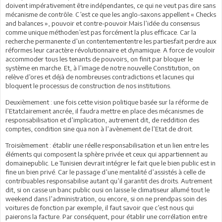
doivent impérativement être indépendantes, ce qui ne veut pas dire sans
mécanisme de contrôle. C’est ce que les anglo-saxons appellent « Checks
and balances », pouvoir et contre-pouvoir.Mais l’idée du consensus
comme unique méthoden’est pas forcément la plus efficace. Car la
recherche permanente d’un contentemententre les partiesfait perdre aux
réformes leur caractère révolutionnaire et dynamique. A force de vouloir
accommoder tous les tenants de pouvoirs, on finit par bloquer le
système en marche. Et, à l’image de notre nouvelle Constitution, on
relève d’ores et déjà de nombreuses contradictions et lacunes qui
bloquent le processus de construction de nos institutions.
Deuxièmement : une fois cette vision politique basée sur la réforme de
l’Etatclairement ancrée, il faudra mettre en place des mécanismes de
responsabilisation et d’implication, autrement dit, de reddition des
comptes, condition sine qua non à l’avènement de l’Etat de droit.
Troisièmement : établir une réelle responsabilisation et un lien entre les
éléments qui composent la sphère privée et ceux qui appartiennent au
domainepublic. Le Tunisien devrait intégrer le fait que le bien public est in
fine un bien privé. Car le passage d’une mentalité d’assistés à celle de
contribuables responsabilise autant qu’il garantit des droits. Autrement
dit, si on casse un banc public ousi on laisse le climatiseur allumé tout le
weekend dans l’administration, ou encore, si on ne prendpas soin des
voitures de fonction par exemple, il faut savoir que c’est nous qui
paierons la facture. Par conséquent, pour établir une corrélation entre