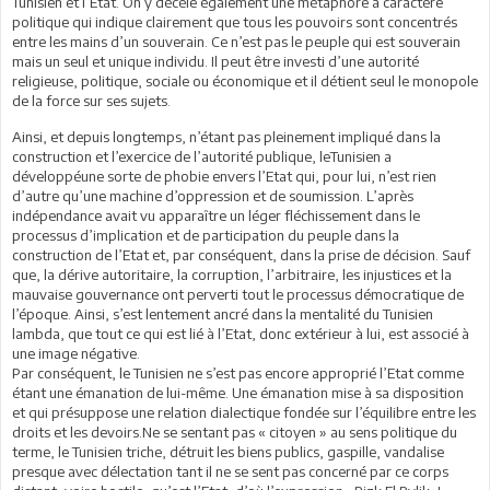
Tunisien et l’Etat. On y décèle également une métaphore à caractère
politique qui indique clairement que tous les pouvoirs sont concentrés
entre les mains d’un souverain. Ce n’est pas le peuple qui est souverain
mais un seul et unique individu. Il peut être investi d’une autorité
religieuse, politique, sociale ou économique et il détient seul le monopole
de la force sur ses sujets.
Ainsi, et depuis longtemps, n’étant pas pleinement impliqué dans la
construction et l’exercice de l’autorité publique, leTunisien a
développéune sorte de phobie envers l’Etat qui, pour lui, n’est rien
d’autre qu’une machine d’oppression et de soumission. L’après
indépendance avait vu apparaître un léger fléchissement dans le
processus d’implication et de participation du peuple dans la
construction de l’Etat et, par conséquent, dans la prise de décision. Sauf
que, la dérive autoritaire, la corruption, l’arbitraire, les injustices et la
mauvaise gouvernance ont perverti tout le processus démocratique de
l’époque. Ainsi, s’est lentement ancré dans la mentalité du Tunisien
lambda, que tout ce qui est lié à l’Etat, donc extérieur à lui, est associé à
une image négative.
Par conséquent, le Tunisien ne s’est pas encore approprié l’Etat comme
étant une émanation de lui-même. Une émanation mise à sa disposition
et qui présuppose une relation dialectique fondée sur l’équilibre entre les
droits et les devoirs.Ne se sentant pas « citoyen » au sens politique du
terme, le Tunisien triche, détruit les biens publics, gaspille, vandalise
presque avec délectation tant il ne se sent pas concerné par ce corps