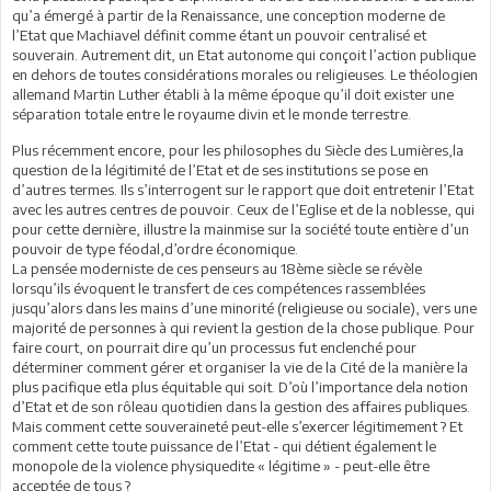
qu’a émergé à partir de la Renaissance, une conception moderne de
l’Etat que Machiavel définit comme étant un pouvoir centralisé et
souverain. Autrement dit, un Etat autonome qui conçoit l’action publique
en dehors de toutes considérations morales ou religieuses. Le théologien
allemand Martin Luther établi à la même époque qu’il doit exister une
séparation totale entre le royaume divin et le monde terrestre.
Plus récemment encore, pour les philosophes du Siècle des Lumières,la
question de la légitimité de l’Etat et de ses institutions se pose en
d’autres termes. Ils s’interrogent sur le rapport que doit entretenir l’Etat
avec les autres centres de pouvoir. Ceux de l’Eglise et de la noblesse, qui
pour cette dernière, illustre la mainmise sur la société toute entière d’un
pouvoir de type féodal,d’ordre économique.
La pensée moderniste de ces penseurs au 18ème siècle se révèle
lorsqu’ils évoquent le transfert de ces compétences rassemblées
jusqu’alors dans les mains d’une minorité (religieuse ou sociale), vers une
majorité de personnes à qui revient la gestion de la chose publique. Pour
faire court, on pourrait dire qu’un processus fut enclenché pour
déterminer comment gérer et organiser la vie de la Cité de la manière la
plus pacifique etla plus équitable qui soit. D’où l’importance dela notion
d’Etat et de son rôleau quotidien dans la gestion des affaires publiques.
Mais comment cette souveraineté peut-elle s’exercer légitimement ? Et
comment cette toute puissance de l’Etat - qui détient également le
monopole de la violence physiquedite « légitime » - peut-elle être
acceptée de tous ?