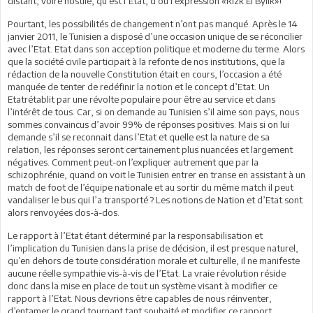
distant, voire hostile, qu’est l’Etat, d’où l’expression «Rizk El Bylik»!
Pourtant, les possibilités de changement n’ont pas manqué. Après le 14
janvier 2011, le Tunisien a disposé d’une occasion unique de se réconcilier
avec l’Etat. Etat dans son acception politique et moderne du terme. Alors
que la société civile participait à la refonte de nos institutions, que la
rédaction de la nouvelle Constitution était en cours, l’occasion a été
manquée de tenter de redéfinir la notion et le concept d’Etat. Un
Etatrétablit par une révolte populaire pour être au service et dans
l’intérêt de tous. Car, si on demande au Tunisien s’il aime son pays, nous
sommes convaincus d’avoir 99% de réponses positives. Mais si on lui
demande s’il se reconnait dans l’Etat et quelle est la nature de sa
relation, les réponses seront certainement plus nuancées et largement
négatives. Comment peut-on l’expliquer autrement que par la
schizophrénie, quand on voit le Tunisien entrer en transe en assistant à un
match de foot de l’équipe nationale et au sortir du même match il peut
vandaliser le bus qui l’a transporté ? Les notions de Nation et d’Etat sont
alors renvoyées dos-à-dos.
Le rapport à l’Etat étant déterminé par la responsabilisation et
l’implication du Tunisien dans la prise de décision, il est presque naturel,
qu’en dehors de toute considération morale et culturelle, il ne manifeste
aucune réelle sympathie vis-à-vis de l’Etat. La vraie révolution réside
donc dans la mise en place de tout un système visant à modifier ce
rapport à l’Etat. Nous devrions être capables de nous réinventer,
d’entamer le grand tournant tant souhaité et modifier ce rapport