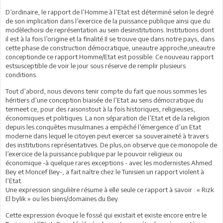
D’ordinaire, le rapport de l’Homme à l’Etat est déterminé selon le degré
de son implication dans l’exercice de la puissance publique ainsi que du
modèlechoisi de représentation au sein desinstitutions. Institutions dont
il est à la fois l’origine et la finalité.Il se trouve que dans notre pays, dans
cette phase de construction démocratique, uneautre approche,uneautre
conceptionde ce rapport Homme/Etat est possible. Ce nouveau rapport
estsusceptible de voir le jour sous réserve de remplir plusieurs
conditions.
Tout d’abord, nous devons tenir compte du fait que nous sommes les
héritiers d’une conception biaisée de l’Etat au sens démocratique du
termeet ce, pour des raisonstout à la fois historiques, religieuses,
économiques et politiques. La non séparation de l’Etat et de la religion
depuis les conquêtes musulmanes a empêché l’émergence d’un Etat
moderne dans lequel le citoyen peut exercer sa souveraineté à travers
des institutions représentatives. De plus,on observe que ce monopole de
l’exercice de la puissance publique par le pouvoir religieux ou
économique -à quelque rares exceptions - avec les modernistes Ahmed
Bey et Moncef Bey-, a fait naître chez le Tunisien un rapport violent à
l’Etat.
Une expression singulière résume à elle seule ce rapport à savoir : « Rizk
El bylik » ou les biens/domaines du Bey.
Cette expression évoque le fossé qui existait et existe encore entre le