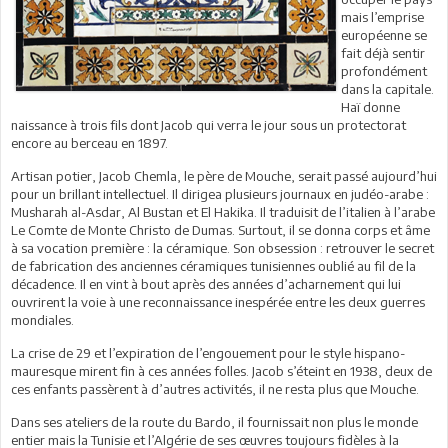
mais l’emprise
européenne se
fait déjà sentir
profondément
dans la capitale.
Haï donne
naissance à trois fils dont Jacob qui verra le jour sous un protectorat
encore au berceau en 1897.
Artisan potier, Jacob Chemla, le père de Mouche, serait passé aujourd’hui
pour un brillant intellectuel. Il dirigea plusieurs journaux en judéo-arabe :
Musharah al-Asdar, Al Bustan et El Hakika. Il traduisit de l’italien à l’arabe
Le Comte de Monte Christo de Dumas. Surtout, il se donna corps et âme
à sa vocation première : la céramique. Son obsession : retrouver le secret
de fabrication des anciennes céramiques tunisiennes oublié au fil de la
décadence. Il en vint à bout après des années d’acharnement qui lui
ouvrirent la voie à une reconnaissance inespérée entre les deux guerres
mondiales.
La crise de 29 et l’expiration de l’engouement pour le style hispano-
mauresque mirent fin à ces années folles. Jacob s’éteint en 1938, deux de
ces enfants passèrent à d’autres activités, il ne resta plus que Mouche.
Dans ses ateliers de la route du Bardo, il fournissait non plus le monde
entier mais la Tunisie et l’Algérie de ses œuvres toujours fidèles à la