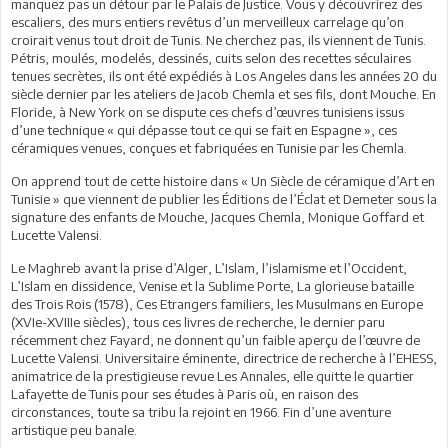
manquez pas un détour par le Palais de Justice. Vous y découvrirez des
escaliers, des murs entiers revêtus d’un merveilleux carrelage qu’on
croirait venus tout droit de Tunis. Ne cherchez pas, ils viennent de Tunis.
Pétris, moulés, modelés, dessinés, cuits selon des recettes séculaires
tenues secrètes, ils ont été expédiés à Los Angeles dans les années 20 du
siècle dernier par les ateliers de Jacob Chemla et ses fils, dont Mouche. En
Floride, à New York on se dispute ces chefs d’œuvres tunisiens issus
d’une technique « qui dépasse tout ce qui se fait en Espagne », ces
céramiques venues, conçues et fabriquées en Tunisie par les Chemla.
On apprend tout de cette histoire dans « Un Siècle de céramique d’Art en
Tunisie » que viennent de publier les Éditions de l’Éclat et Demeter sous la
signature des enfants de Mouche, Jacques Chemla, Monique Goffard et
Lucette Valensi.
Le Maghreb avant la prise d’Alger, L’Islam, l’islamisme et l’Occident,
L’Islam en dissidence, Venise et la Sublime Porte, La glorieuse bataille
des Trois Rois (1578), Ces Etrangers familiers, les Musulmans en Europe
(XVIe-XVIIIe siècles), tous ces livres de recherche, le dernier paru
récemment chez Fayard, ne donnent qu’un faible aperçu de l’œuvre de
Lucette Valensi. Universitaire éminente, directrice de recherche à l’EHESS,
animatrice de la prestigieuse revue Les Annales, elle quitte le quartier
Lafayette de Tunis pour ses études à Paris où, en raison des
circonstances, toute sa tribu la rejoint en 1966. Fin d’une aventure
artistique peu banale.