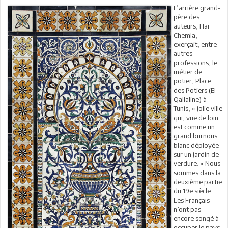
L’arrière grand-
père des
auteurs, Haï
Chemla,
exerçait, entre
autres
professions, le
métier de
potier, Place
des Potiers (El
Qallaline) à
Tunis, « jolie ville
qui, vue de loin
est comme un
grand burnous
blanc déployée
sur un jardin de
verdure. » Nous
sommes dans la
deuxième partie
du 19e siècle.
Les Français
n’ont pas
encore songé à
occuper le pays