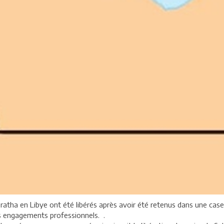
atha en Libye ont été libérés après avoir été retenus dans une casern
es engagements professionnels. .