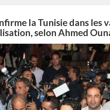
firme la Tunisie dans les v
ilisation, selon Ahmed Oun