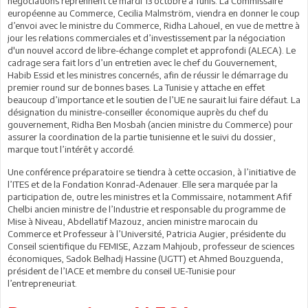
négociations reprennent ce mardi 13 octobre à Tunis. La Commissaire
européenne au Commerce, Cecilia Malmström, viendra en donner le coup
d’envoi avec le ministre du Commerce, Ridha Lahouel, en vue de mettre à
jour les relations commerciales et d’investissement par la négociation
d'un nouvel accord de libre-échange complet et approfondi (ALECA). Le
cadrage sera fait lors d’un entretien avec le chef du Gouvernement,
Habib Essid et les ministres concernés, afin de réussir le démarrage du
premier round sur de bonnes bases. La Tunisie y attache en effet
beaucoup d’importance et le soutien de l’UE ne saurait lui faire défaut. La
désignation du ministre-conseiller économique auprès du chef du
gouvernement, Ridha Ben Mosbah (ancien ministre du Commerce) pour
assurer la coordination de la partie tunisienne et le suivi du dossier,
marque tout l’intérêt y accordé.
Une conférence préparatoire se tiendra à cette occasion, à l’initiative de
l’ITES et de la Fondation Konrad-Adenauer. Elle sera marquée par la
participation de, outre les ministres et la Commissaire, notamment Afif
Chelbi ancien ministre de l’Industrie et responsable du programme de
Mise à Niveau, Abdellatif Mazouz, ancien ministre marocain du
Commerce et Professeur à l’Université, Patricia Augier, présidente du
Conseil scientifique du FEMISE, Azzam Mahjoub, professeur de sciences
économiques, Sadok Belhadj Hassine (UGTT) et Ahmed Bouzguenda,
président de l’IACE et membre du conseil UE-Tunisie pour
l’entrepreneuriat.