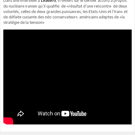
Dans une interview à
, il revient sur le dernier accord à propos
Leaders
du nucléaire iranien qu’il qualifie de «résultat d’une rencontre de deux
volontés, celles de deux grandes puissances, les Etats-Unis et l’Iran» et
de défaite cuisante des néo conservateurs américains adeptes de «la
stratégie de la tension»