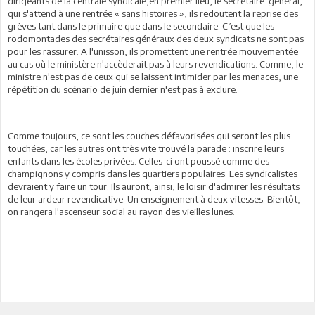
dirigeants de la centrale syndicale,en premier lieu, le secrétaire général,
qui s'attend à une rentrée « sans histoires », ils redoutent la reprise des
grèves tant dans le primaire que dans le secondaire. C’est que les
rodomontades des secrétaires généraux des deux syndicats ne sont pas
pour les rassurer. A l'unisson, ils promettent une rentrée mouvementée
au cas où le ministère n'accèderait pas à leurs revendications. Comme, le
ministre n'est pas de ceux qui se laissent intimider par les menaces, une
répétition du scénario de juin dernier n'est pas à exclure.
Comme toujours, ce sont les couches défavorisées qui seront les plus
touchées, car les autres ont très vite trouvé la parade : inscrire leurs
enfants dans les écoles privées. Celles-ci ont poussé comme des
champignons y compris dans les quartiers populaires. Les syndicalistes
devraient y faire un tour. Ils auront, ainsi, le loisir d'admirer les résultats
de leur ardeur revendicative. Un enseignement à deux vitesses. Bientôt,
on rangera l'ascenseur social au rayon des vieilles lunes.