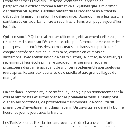
l’endoctrinement religieux. Le désœuvrement et l’absence de
perspectives n’offrent comme alternative aux jeunes que la migration
clandestine ou le jihad. Certains tentent de se reprendre en évitant la
débauche, la marginalisation, la délinquance… Abandonnés à leur sort, ils
sont laissés en rade. La Tunisie en souffre, la Tunisie en paye aujourd’hui
les frais.
Qui s’en soucie ? Qui ose affronter utilement, efficacement cette tragique
réalité ? Le discours sur l’école est occulté par l’ambition dévorante des
politiques et les intérêts des corporatistes. On hausse un peu le ton à
chaque rentrée scolaire et universitaire, comme en ce mois de
septembre, avec scénarisation de ces ministres, leur chef, le premier, qui
reviennent à leur école primaire badigeonner ses murs, sous les
projecteurs des caméras, avant de shunter rapidement le son quelques
jours après. Retour aux querelles de chapelle et aux grenouillages de
marigot.
On est dans l’accessoire, le cosmétique, l’ego ; le positionnement dans la
course aux postes et autres prébendes prennent le dessus. Mais point
d’analyses profondes, de prospective clairvoyante, de conduite du
présent ou d’investissement dans l’avenir. Un pays qui se gère à la bonne
heure, au jour le jour, avec la baraka.
Les Tunisiens ont attendu cinq ans pour avoir droit à une constitution