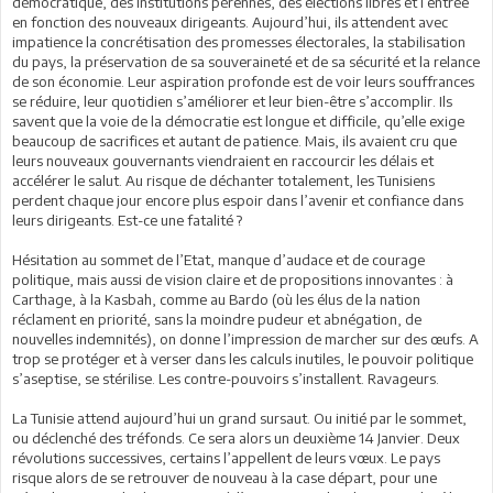
démocratique, des institutions pérennes, des élections libres et l’entrée
en fonction des nouveaux dirigeants. Aujourd’hui, ils attendent avec
impatience la concrétisation des promesses électorales, la stabilisation
du pays, la préservation de sa souveraineté et de sa sécurité et la relance
de son économie. Leur aspiration profonde est de voir leurs souffrances
se réduire, leur quotidien s’améliorer et leur bien-être s’accomplir. Ils
savent que la voie de la démocratie est longue et difficile, qu’elle exige
beaucoup de sacrifices et autant de patience. Mais, ils avaient cru que
leurs nouveaux gouvernants viendraient en raccourcir les délais et
accélérer le salut. Au risque de déchanter totalement, les Tunisiens
perdent chaque jour encore plus espoir dans l’avenir et confiance dans
leurs dirigeants. Est-ce une fatalité ?
Hésitation au sommet de l’Etat, manque d’audace et de courage
politique, mais aussi de vision claire et de propositions innovantes : à
Carthage, à la Kasbah, comme au Bardo (où les élus de la nation
réclament en priorité, sans la moindre pudeur et abnégation, de
nouvelles indemnités), on donne l’impression de marcher sur des œufs. A
trop se protéger et à verser dans les calculs inutiles, le pouvoir politique
s’aseptise, se stérilise. Les contre-pouvoirs s’installent. Ravageurs.
La Tunisie attend aujourd’hui un grand sursaut. Ou initié par le sommet,
ou déclenché des tréfonds. Ce sera alors un deuxième 14 Janvier. Deux
révolutions successives, certains l’appellent de leurs vœux. Le pays
risque alors de se retrouver de nouveau à la case départ, pour une