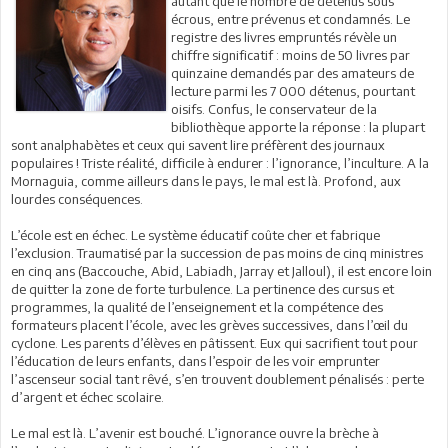
autant que le nombre de détenus sous
écrous, entre prévenus et condamnés. Le
registre des livres empruntés révèle un
chiffre significatif : moins de 50 livres par
quinzaine demandés par des amateurs de
lecture parmi les 7 000 détenus, pourtant
oisifs. Confus, le conservateur de la
bibliothèque apporte la réponse : la plupart
sont analphabètes et ceux qui savent lire préfèrent des journaux
populaires ! Triste réalité, difficile à endurer : l’ignorance, l’inculture. A la
Mornaguia, comme ailleurs dans le pays, le mal est là. Profond, aux
lourdes conséquences.
L’école est en échec. Le système éducatif coûte cher et fabrique
l’exclusion. Traumatisé par la succession de pas moins de cinq ministres
en cinq ans (Baccouche, Abid, Labiadh, Jarray et Jalloul), il est encore loin
de quitter la zone de forte turbulence. La pertinence des cursus et
programmes, la qualité de l’enseignement et la compétence des
formateurs placent l’école, avec les grèves successives, dans l’œil du
cyclone. Les parents d’élèves en pâtissent. Eux qui sacrifient tout pour
l’éducation de leurs enfants, dans l’espoir de les voir emprunter
l’ascenseur social tant rêvé, s’en trouvent doublement pénalisés : perte
d’argent et échec scolaire.
Le mal est là. L’avenir est bouché. L’ignorance ouvre la brèche à