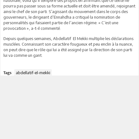
nationale, voilà qu’il tempère ses propos en affirmant que ce texte ne
pourra pas passer sous sa forme actuelle et doit être amendé, rejoignant
ainsi le chef de son parti. S’agissant du mouvement dans le corps des
gouverneurs, le dirigeant d’Ennahdha a critiqué la nomination de
personnalités qui faisaient partie de l’ancien régime. « C’est une
provocation », a-t-il commenté.
Depuis quelques semaines, Abdellatif El Mekki multiplie les déclarations
musclées. Connaissant son caractère fougueux et peu enclin à la nuance,
on peut dire que le rôle qui lui a été assigné par la direction de son parti
lui va comme un gant.
:
abdellatif-el-mekki
Tags