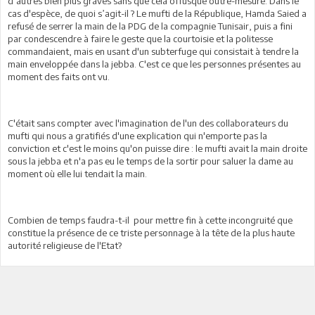
d’autres bien plus graves sans que cela offusque outre-mesure. Dans le
cas d'espèce, de quoi s’agit-il ? Le mufti de la République, Hamda Saied a
refusé de serrer la main de la PDG de la compagnie Tunisair, puis a fini
par condescendre à faire le geste que la courtoisie et la politesse
commandaient, mais en usant d'un subterfuge qui consistait à tendre la
main enveloppée dans la jebba. C'est ce que les personnes présentes au
moment des faits ont vu.
C'était sans compter avec l'imagination de l'un des collaborateurs du
mufti qui nous a gratifiés d'une explication qui n'emporte pas la
conviction et c'est le moins qu'on puisse dire : le mufti avait la main droite
sous la jebba et n'a pas eu le temps de la sortir pour saluer la dame au
moment où elle lui tendait la main.
Combien de temps faudra-t-il pour mettre fin à cette incongruité que
constitue la présence de ce triste personnage à la tête de la plus haute
autorité religieuse de l'Etat?