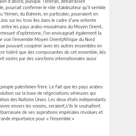
égion d’abord, puisque Téhéran, débarrassée
 pourrait confirmer le rôle stabilisateur qu’il semble
 du Yémen, du Bahreïn, en particulier, pourraient en
Unis sur les trois îles dans le cadre d’une entente
tions entre les pays arabo-musulmans du Moyen Orient,
ès mesuré d’optimisme, l’on envisageait également la
 de voir l’ensemble Moyen Orient/Afrique du Nord
aix pouvant coopérer avec les autres ensembles en
s être toléré que des composantes de cet ensemble, liés
t visées par des sanctions internationales aussi
peuple palestinien frère. Le fait que les pays arabes
olution sur la base de négociations sérieuses qui
isation des Nations Unies. Les deux états indépendants
ves envers les voisins, seraient,s’ils le souhaitent
ébarrassée de ses aspirations impériales révolues et
 grande importance pour « l’ensemble »