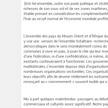
3/Un tel ensemble, outre son poids politique et stra
richesses de son sous-sol et de ses zones maritimes,
établie prenant en considération les complémentarités
l’Iran au circuit normal de l’économie mondiale profi
L’ensemble des pays du Moyen Orient et d’Afrique du
y voir une version de l’ensemble totalitaire recherch
démocratiques dans le sens mondialement connu du ter
communes à vivre en paix, à jouer le rôle qui leur revie
d’une fédération, ni d’une confédération, ni même, d
existants continueraient à fonctionner. Les gouvernem
multilatérales. L’ensemble dispose déjà d’organisatio
nombreuses organisations sectorielles. Ces organisat
leurs objectifs afin de devenir réellement les instr
renonçant au « ronronnement » souvent inutile qui a 
Mis à part quelques malentendus passagers au début d
commerciaux et culturels assez significatif. Notre pays