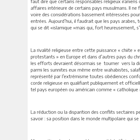
faut dire que certains responsables religieux iraniens
affaires intérieure de certains pays musulmans. Il ne
voire des considérations bassement intéressées pour 
entrées. Aujourd’hui, il faudrait que les pays arabes,
qui se dit «islamique »mais qui, fort heureusement, s
La rivalité religieuse entre cette puissance « chiite » 
protestants » en Europe et dans d’autres pays du chr
les efforts devraient désormais se tourner vers la dim
parmi les sunnites eux même entre wahabistes, salafi
représenté par l’extrémisme toutes obédiences confond
corde religieuse en qualifiant publiquement et officie
tel pays européen ou américain comme « catholique
La réduction ou la disparition des conflits sectaires
savoir : sa position dans le monde multipolaire qui se 