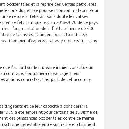
t occidentales et la reprise des ventes pétrolières,
age les prix du pétrole pour ses consommateurs .Pour
pour se rendre à Téhéran, sans doute les valises
es, en se félicitant que le plan 2016-2020 de ce pays
taires, l’augmentation de la flotte aérienne de 400
mbre de touristes étrangers pour atteindre 7,5
 luxe….(combien d’experts arabes-y compris tunisiens-
ue l’accord sur le nucléaire iranien constitue un
u contraire, contribuera davantage à leur
s actions concrètes, tirer parti de cet accord, y
 dirigeants et de leur capacité à considérer la
de 1979 a été empreint pour certains de suivisme de
ement des puissances occidentales contre ce même
du schisme détestable entre sunnisme et chiisme. Il