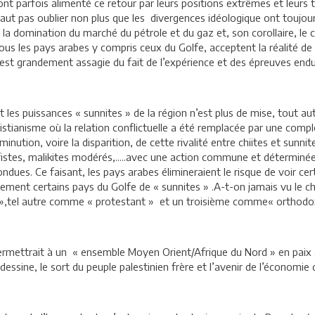
 ont parfois alimenté ce retour par leurs positions extrêmes et leurs 
 faut pas oublier non plus que les divergences idéologique ont toujo
la domination du marché du pétrole et du gaz et, son corollaire, le
 tous les pays arabes y compris ceux du Golfe, acceptent la réalité de
’est grandement assagie du fait de l’expérience et des épreuves end
et les puissances « sunnites » de la région n’est plus de mise, tout au
istianisme où la relation conflictuelle a été remplacée par une comp
inution, voire la disparition, de cette rivalité entre chiites et sun
stes, malikites modérés,.....avec une action commune et déterminée 
ues. Ce faisant, les pays arabes élimineraient le risque de voir cer
llement certains pays du Golfe de « sunnites » .A-t-on jamais vu le c
 »,tel autre comme « protestant » et un troisième comme« orthodo
 permettrait à un « ensemble Moyen Orient/Afrique du Nord » en paix a
dessine, le sort du peuple palestinien frère et l’avenir de l’économie 