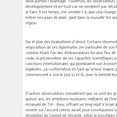
deux parties l’avantage. Toutefois, les observateur
développement et en tout cas ne semblent pas décidés 
le faire. Il est temps, me semble-t-il, que cela chang
entrer nos pays de plain- pied dans la nouvelle ère qu
région.
Sur le plan des évaluations d’abord. Certains observat
négociation de ses diplomates (en particulier de son
comme étant l’un des Ambassadeurs les plus fins de la p
civile, la préservation de ses capacités scientifiques
sanctions internationales qui plombaient son économie
implicites ,sa confirmation en tant qu’acteur majeur p
commencent à voir le jour ici et là, avec la bénédiction
D’autres observateurs considèrent que ce sont les gr
quinze ans, les ambitions nucléaires militaires de l’Ir
émanant de Tel - Aviv, offrant un long répit à Israël 
revenir sur l’accord conclu aurait pour conséquence l
résolution du Conseil de Sécurité, selon la procédur