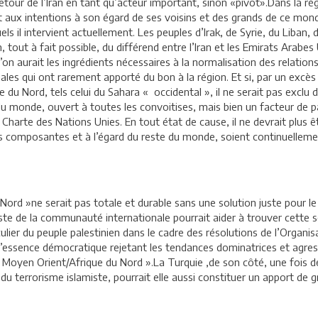
retour de l’Iran en tant qu’acteur important, sinon «pivot».Dans la r
 aux intentions à son égard de ses voisins et des grands de ce monde,
els il intervient actuellement. Les peuples d’Irak, de Syrie, du Liban,
, tout à fait possible, du différend entre l’Iran et les Emirats Arabes 
, l’on aurait les ingrédients nécessaires à la normalisation des rela
onales qui ont rarement apporté du bon à la région. Et si, par un exc
du Nord, tels celui du Sahara « occidental », il ne serait pas exclu
 monde, ouvert à toutes les convoitises, mais bien un facteur de p
la Charte des Nations Unies. En tout état de cause, il ne devrait plu
es composantes et à l’égard du reste du monde, soient continuellemen
ord »ne serait pas totale et durable sans une solution juste pour le 
este de la communauté internationale pourrait aider à trouver cette s
culier du peuple palestinien dans le cadre des résolutions de l’Organ
d’essence démocratique rejetant les tendances dominatrices et agressi
e Moyen Orient/Afrique du Nord ».La Turquie ,de son côté, une fois d
 du terrorisme islamiste, pourrait elle aussi constituer un apport de