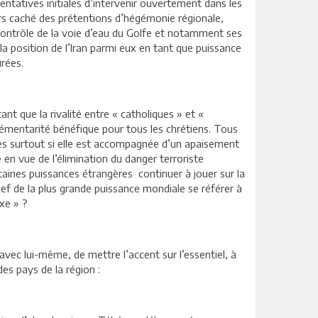
tentatives initiales d’intervenir ouvertement dans les
urs caché des prétentions d’hégémonie régionale,
 contrôle de la voie d’eau du Golfe et notamment ses
 la position de l’Iran parmi eux en tant que puissance
urées.
tant que la rivalité entre « catholiques » et «
lémentarité bénéfique pour tous les chrétiens. Tous
nites surtout si elle est accompagnée d’un apaisement
en vue de l’élimination du danger terroriste
taines puissances étrangères continuer à jouer sur la
hef de la plus grande puissance mondiale se référer à
xe » ?
vec lui-même, de mettre l’accent sur l’essentiel, à
des pays de la région :