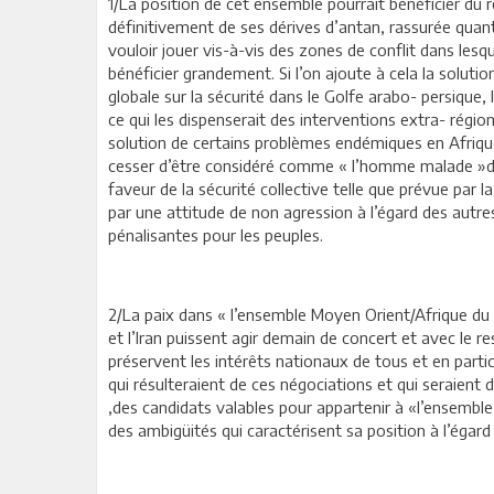
1/La position de cet ensemble pourrait bénéficier du 
définitivement de ses dérives d’antan, rassurée quant
vouloir jouer vis-à-vis des zones de conflit dans lesqu
bénéficier grandement. Si l’on ajoute à cela la solution
globale sur la sécurité dans le Golfe arabo- persique
ce qui les dispenserait des interventions extra- régi
solution de certains problèmes endémiques en Afrique 
cesser d’être considéré comme « l’homme malade »du
faveur de la sécurité collective telle que prévue par 
par une attitude de non agression à l’égard des autr
pénalisantes pour les peuples.
2/La paix dans « l’ensemble Moyen Orient/Afrique du N
et l’Iran puissent agir demain de concert et avec le r
préservent les intérêts nationaux de tous et en parti
qui résulteraient de ces négociations et qui seraient 
,des candidats valables pour appartenir à «l’ensembl
des ambigüités qui caractérisent sa position à l’égard