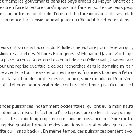
s et même les gouvernants dans les pays arabes du Moyen Orient et 
à en faire la lecture qui s’impose ni à faire en sorte que leurs peu
e et que notre région décide d’une architecture innovante de ses rela
i s’annonce. La Tunisie pourrait jouer un rôle actif à cet égard dans s
eurs ont vu dans l’accord du 14 Juillet une victoire pour Téhéran qui
 Ministre actuel des Affaires Etrangères, M Mohamed Javad Zarif , q
lace),a réussi à obtenir l’essentiel de ce qu’elle visait ,à savoir la
 pour une reprise éventuelle de ses recherches dans le domaine militai
 avec le retour de ses énormes moyens financiers bloqués à l’étrange
our la solution des problèmes régionaux, voire mondiaux. Pour s’en pe
 de Téhéran, pour revisiter des conflits entretenus jusqu’ici dans le bu
andes puissances, notamment occidentales, qui ont eu la main haute 
an, donnant ainsi satisfaction à l’aile la plus dure de leur classe pol
qui restera pour longtemps encore l’unique puissance nucléaire militai
a reprise quasi automatique des sanctions internationales, que ces pu
e dite du « snap back » . En même temps, ces puissances pensent avo