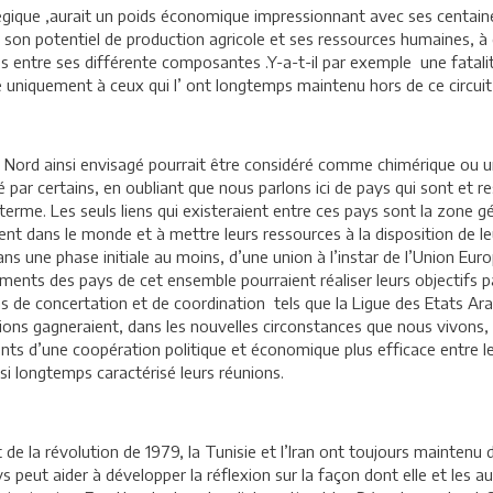
tégique ,aurait un poids économique impressionnant avec ses centai
 son potentiel de production agricole et ses ressources humaines, à 
 entre ses différente composantes .Y-a-t-il par exemple une fatalité 
te uniquement à ceux qui l’ ont longtemps maintenu hors de ce circuit
 Nord ainsi envisagé pourrait être considéré comme chimérique ou u
é par certains, en oubliant que nous parlons ici de pays qui sont et 
me. Les seuls liens qui existeraient entre ces pays sont la zone gé
nt dans le monde et à mettre leurs ressources à la disposition de leurs
ans une phase initiale au moins, d’une union à l’instar de l’Union 
ents des pays de cet ensemble pourraient réaliser leurs objectifs pa
ns de concertation et de coordination tels que la Ligue des Etats Ara
ions gagneraient, dans les nouvelles circonstances que nous vivons, 
uments d’une coopération politique et économique plus efficace entr
si longtemps caractérisé leurs réunions.
e la révolution de 1979, la Tunisie et l’Iran ont toujours maintenu 
 peut aider à développer la réflexion sur la façon dont elle et les aut