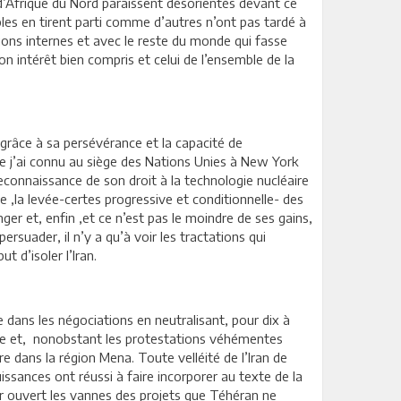
d’Afrique du Nord paraissent désorientés devant ce
ples en tirent parti comme d’autres n’ont pas tardé à
tions internes et avec le reste du monde qui fasse
on intérêt bien compris et celui de l’ensemble de la
 ,grâce à sa persévérance et la capacité de
ue j’ai connu au siège des Nations Unies à New York
 reconnaissance de son droit à la technologie nucléaire
re ,la levée-certes progressive et conditionnelle- des
r et, enfin ,et ce n’est pas le moindre de ses gains,
rsuader, il n’y a qu’à voir les tractations qui
t d’isoler l’Iran.
dans les négociations en neutralisant, pour dix à
itique et, nonobstant les protestations véhémentes
re dans la région Mena. Toute velléité de l’Iran de
issances ont réussi à faire incorporer au texte de la
ir ouvert les vannes des projets que Téhéran ne