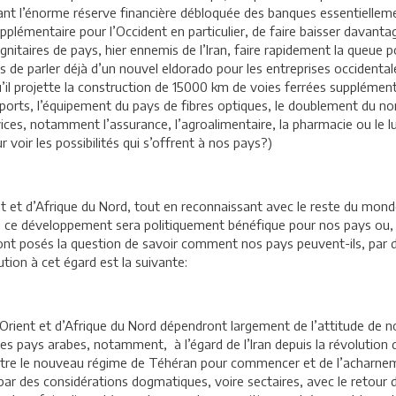
ant l’énorme réserve financière débloquée des banques essentiellemen
pplémentaire pour l’Occident en particulier, de faire baisser davant
dignitaires de pays, hier ennemis de l’Iran, faire rapidement la queue 
ts de parler déjà d’un nouvel eldorado pour les entreprises occidental
u’il projette la construction de 15000 km de voies ferrées supplémen
oports, l’équipement du pays de fibres optiques, le doublement du no
rvices, notamment l’assurance, l’agroalimentaire, la pharmacie ou le
voir les possibilités qui s’offrent à nos pays?)
 d’Afrique du Nord, tout en reconnaissant avec le reste du monde q
ce développement sera politiquement bénéfique pour nos pays ou, a
sont posés la question de savoir comment nos pays peuvent-ils, par de
ion à cet égard est la suivante:
Orient et d’Afrique du Nord dépendront largement de l’attitude de nos
s pays arabes, notamment, à l’égard de l’Iran depuis la révolution 
contre le nouveau régime de Téhéran pour commencer et de l’acharn
e par des considérations dogmatiques, voire sectaires, avec le retour 