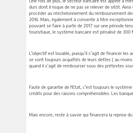
Une fois de plus, le secteur bancaire est appelé à met
durs dont il risque de ne pas se relever de sitôt. Ains
procéder au rééchelonnement du remboursement des cré
2016. Mais, également à consentir à titre exceptionn
pouvant se faire à partir de 2017 sur une période t
touristiaue, le système bancaire est pénalisé de 30
L’objectif est louable, puisqu’il s’agit de financer le
se sont toujours acquittés de leurs dettes ( au moins
quand il s’agit de rembourser sous des prétextes souv
Faute de garantie de l'Etat, c’est toujours le système
crédits pour des raisons compréhensibles. Les banques
Mais encore, reste à savoir qui financera la reprise du