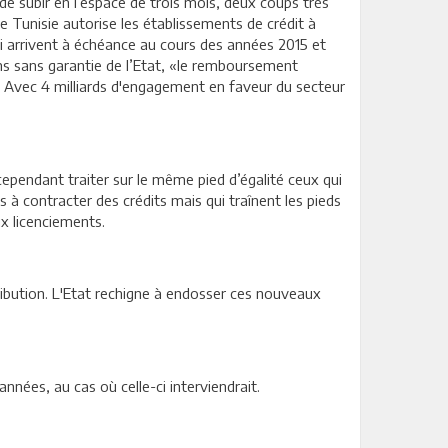
 de subir en l’espace de trois mois, deux coups très
 de Tunisie autorise les établissements de crédit à
i arrivent à échéance au cours des années 2015 et
ns sans garantie de l’Etat, «le remboursement
. Avec 4 milliards d'engagement en faveur du secteur
i cependant traiter sur le même pied d’égalité ceux qui
à contracter des crédits mais qui traînent les pieds
ux licenciements.
ntribution. L'Etat rechigne à endosser ces nouveaux
années, au cas où celle-ci interviendrait.