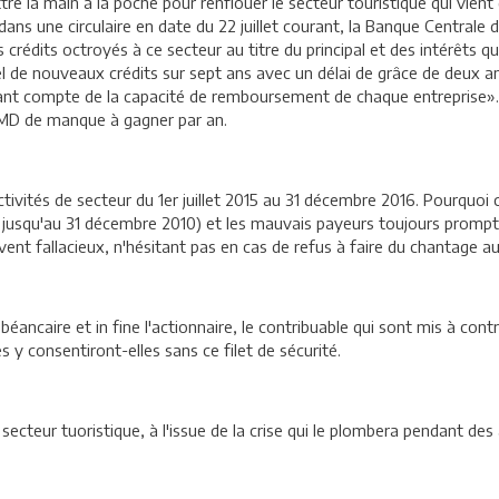
tre la main à la poche pour renflouer le secteur touristique qui vient
i dans une circulaire en date du 22 juillet courant, la Banque Centrale
dits octroyés à ce secteur au titre du principal et des intérêts qu
el de nouveaux crédits sur sept ans avec un délai de grâce de deux a
enant compte de la capacité de remboursement de chaque entreprise»
0 MD de manque à gagner par an.
s activités de secteur du 1er juillet 2015 au 31 décembre 2016. Pourquo
 jusqu'au 31 décembre 2010) et les mauvais payeurs toujours prompts 
ent fallacieux, n'hésitant pas en cas de refus à faire du chantage a
 béancaire et in fine l'actionnaire, le contribuable qui sont mis à co
 y consentiront-elles sans ce filet de sécurité.
 secteur tuoristique, à l'issue de la crise qui le plombera pendant des 