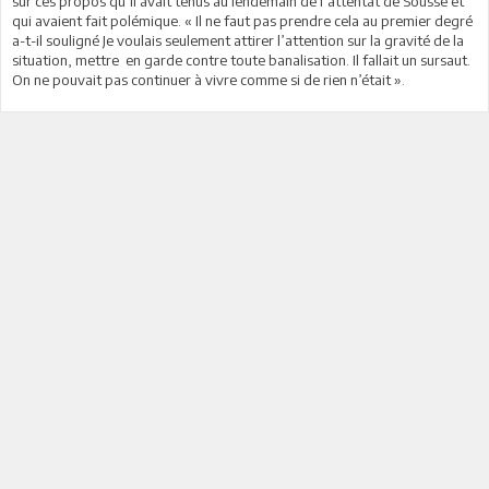
sur ces propos qu’il avait tenus au lendemain de l’attentat de Sousse et
qui avaient fait polémique. « Il ne faut pas prendre cela au premier degré
a-t-il souligné Je voulais seulement attirer l’attention sur la gravité de la
situation, mettre en garde contre toute banalisation. Il fallait un sursaut.
On ne pouvait pas continuer à vivre comme si de rien n’était ».