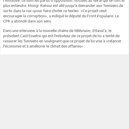
l’initiative, ce sont les partis d’opposition, hostiles au texte qui se font le
plus entendre. Mongi Rahoui est allé jusqu'à demander aux Tunisiens de
sortir dans la rue «pour faire chuter ce texte». «Ce projet veut
encourager la corruption», a indiqué le député du Front Populaire. Le
CPR a abondé dans son sens.
Dans une interview à la nouvelle chaîne de télévision, Ettassi'a, le
président Caïd Essebsi qui est l'initiateur de ce projet de loi a tenté de
rassurer les Tunisiens en soulignant que ce projet de loi vise à «relancer
l'économie et à améliorer le climat des affaires».