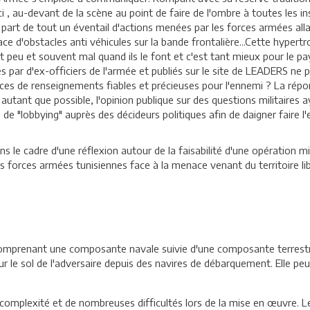
ci , au-devant de la scène au point de faire de l'ombre à toutes les i
art de tout un éventail d'actions menées par les forces armées allant
ace d'obstacles anti véhicules sur la bande frontalière...Cette hype
 peu et souvent mal quand ils le font et c'est tant mieux pour le pa
s par d'ex-officiers de l'armée et publiés sur le site de LEADERS ne 
ces de renseignements fiables et précieuses pour l'ennemi ? La rép
, autant que possible, l'opinion publique sur des questions militaires
e de "lobbying" auprès des décideurs politiques afin de daigner faire 
ans le cadre d'une réflexion autour de la faisabilité d'une opération 
es forces armées tunisiennes face à la menace venant du territoire li
comprenant une composante navale suivie d'une composante terrestre
sur le sol de l'adversaire depuis des navires de débarquement. Elle
omplexité et de nombreuses difficultés lors de la mise en œuvre. Les