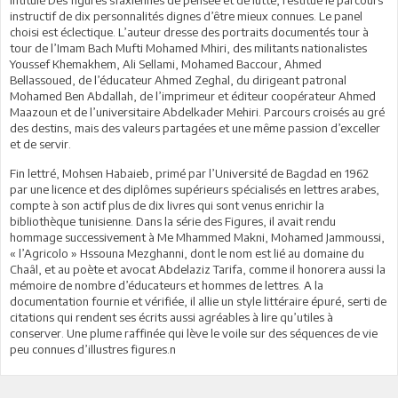
instructif de dix personnalités dignes d’être mieux connues. Le panel
choisi est éclectique. L’auteur dresse des portraits documentés tour à
tour de l’Imam Bach Mufti Mohamed Mhiri, des militants nationalistes
Youssef Khemakhem, Ali Sellami, Mohamed Baccour, Ahmed
Bellassoued, de l’éducateur Ahmed Zeghal, du dirigeant patronal
Mohamed Ben Abdallah, de l’imprimeur et éditeur coopérateur Ahmed
Maazoun et de l’universitaire Abdelkader Mehiri. Parcours croisés au gré
des destins, mais des valeurs partagées et une même passion d’exceller
et de servir.
Fin lettré, Mohsen Habaieb, primé par l’Université de Bagdad en 1962
par une licence et des diplômes supérieurs spécialisés en lettres arabes,
compte à son actif plus de dix livres qui sont venus enrichir la
bibliothèque tunisienne. Dans la série des Figures, il avait rendu
hommage successivement à Me Mhammed Makni, Mohamed Jammoussi,
« l’Agricolo » Hssouna Mezghanni, dont le nom est lié au domaine du
Chaâl, et au poète et avocat Abdelaziz Tarifa, comme il honorera aussi la
mémoire de nombre d’éducateurs et hommes de lettres. A la
documentation fournie et vérifiée, il allie un style littéraire épuré, serti de
citations qui rendent ses écrits aussi agréables à lire qu’utiles à
conserver. Une plume raffinée qui lève le voile sur des séquences de vie
peu connues d’illustres figures.n