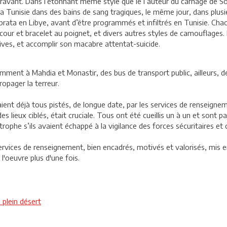
ravant. Dans l’étonnant même style que le l’auteur du carnage de Sous
la Tunisie dans des bains de sang tragiques, le même jour, dans plus
ta en Libye, avant d’être programmés et infiltrés en Tunisie. Chacu
ur et bracelet au poignet, et divers autres styles de camouflages. Et
sives, et accomplir son macabre attentat-suicide.
tamment à Mahdia et Monastir, des bus de transport public, ailleurs, d
opager la terreur.
taient déjà tous pistés, de longue date, par les services de renseign
 des lieux ciblés, était cruciale. Tous ont été cueillis un à un et sont
rophe s’ils avaient échappé à la vigilance des forces sécuritaires et 
rvices de renseignement, bien encadrés, motivés et valorisés, mis en
'oeuvre plus d'une fois.
 plein désert