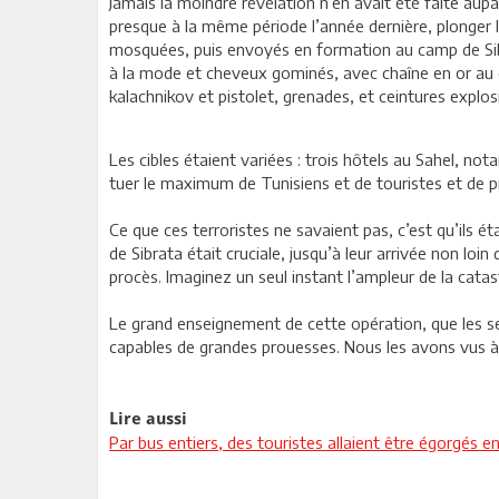
Jamais la moindre révélation n’en avait été faite aupa
presque à la même période l’année dernière, plonger 
mosquées, puis envoyés en formation au camp de Sibra
à la mode et cheveux gominés, avec chaîne en or au co
kalachnikov et pistolet, grenades, et ceintures explo
Les cibles étaient variées : trois hôtels au Sahel, no
tuer le maximum de Tunisiens et de touristes et de pr
Ce que ces terroristes ne savaient pas, c’est qu’ils é
de Sibrata était cruciale, jusqu’à leur arrivée non loin
procès. Imaginez un seul instant l’ampleur de la catast
Le grand enseignement de cette opération, que les se
capables de grandes prouesses. Nous les avons vus à l
Lire aussi
Par bus entiers, des touristes allaient être égorgés en