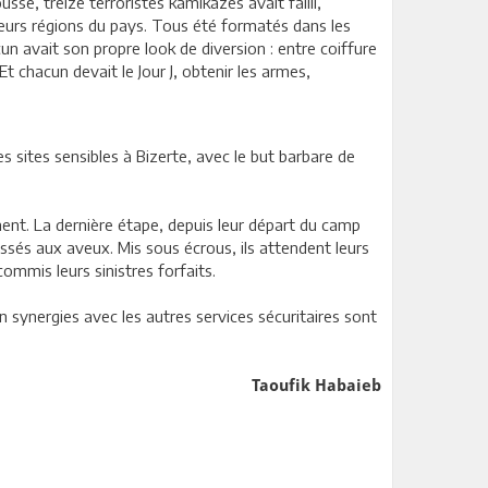
se, treize terroristes kamikazes avait failli,
ieurs régions du pays. Tous été formatés dans les
n avait son propre look de diversion : entre coiffure
 chacun devait le Jour J, obtenir les armes,
es sites sensibles à Bizerte, avec le but barbare de
ement. La dernière étape, depuis leur départ du camp
 passés aux aveux. Mis sous écrous, ils attendent leurs
commis leurs sinistres forfaits.
 synergies avec les autres services sécuritaires sont
Taoufik Habaieb