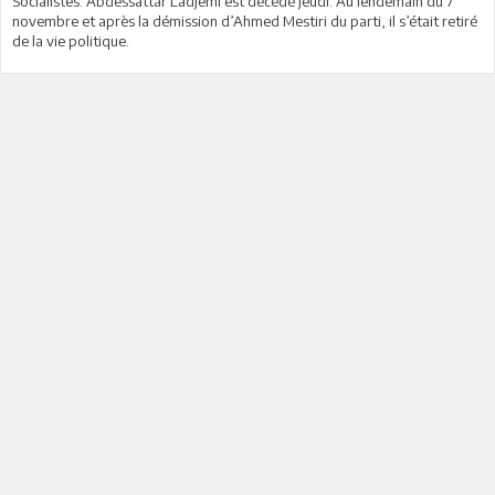
Socialistes. Abdessattar Ladjemi est décédé jeudi. Au lendemain du 7
novembre et après la démission d’Ahmed Mestiri du parti, il s’était retiré
de la vie politique.