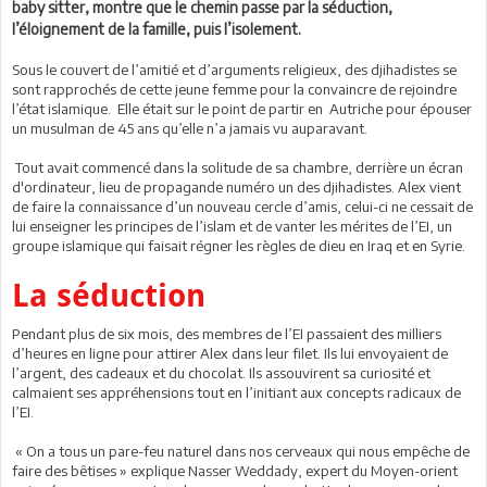
baby sitter, montre que le chemin passe par la séduction,
l’éloignement de la famille, puis l’isolement.
Sous le couvert de l’amitié et d’arguments religieux, des djihadistes se
sont rapprochés de cette jeune femme pour la convaincre de rejoindre
l’état islamique. Elle était sur le point de partir en Autriche pour épouser
un musulman de 45 ans qu’elle n’a jamais vu auparavant.
Tout avait commencé dans la solitude de sa chambre, derrière un écran
d'ordinateur, lieu de propagande numéro un des djihadistes. Alex vient
de faire la connaissance d’un nouveau cercle d’amis, celui-ci ne cessait de
lui enseigner les principes de l’islam et de vanter les mérites de l’EI, un
groupe islamique qui faisait régner les règles de dieu en Iraq et en Syrie.
La séduction
Pendant plus de six mois, des membres de l’EI passaient des milliers
d’heures en ligne pour attirer Alex dans leur filet. Ils lui envoyaient de
l’argent, des cadeaux et du chocolat. Ils assouvirent sa curiosité et
calmaient ses appréhensions tout en l’initiant aux concepts radicaux de
l’EI.
« On a tous un pare-feu naturel dans nos cerveaux qui nous empêche de
faire des bêtises » explique Nasser Weddady, expert du Moyen-orient