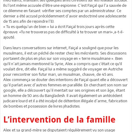
Ils l’ont même accusée d’être une espionne. C’est Faiçal qui l’a sauvée de
ce dilemme en faisant vérifier ses comptes par un administrateur. Ce
dernier a été accusé précédemment d’avoir endoctriné une adolescente
de 15 ans afin de rejoindre l’EI.
« Tu es quelqu’un de bien » lui a écrit Faiçal trois jours après cette
épreuve. «Tu ne trouveras pas de difficulté à te trouver un mari»,a-t-il-
ajouté.
Dans leurs conversations sur internet, Faiçal a souligné que pour les
musulmans, il est un péché de rester chez les mécréants. Ses discussions
portaient de plus en plus sur son voyage en « terre musulmane ». Bien
qu'il n’ait jamais mentionné la Syrie, Alex a compris que c’était ce qu'il
voulait dire, dit elle. Faiçal lui a même suggéré de voyager en Autriche
pour rencontrer son futur mari, un musulman, chauve, de 45 ans.
Alex commença se douter des intentions de Faiçal quant elle a découvert
qu’il parlait avec d’autres femmes en parallèle. En cherchant son nom sur
google, elle a découvert qu’il mentait sur ses origines et son âge, étant
un homme de 50 ans du Bangladesh. Il avait également un antécédent
judicaire lourd et il a été inculpé de détention illégale d’arme, fabrication
de bombes et possession de livres jihadistes.
L’intervention de la famille
Alex et sa grand-mère se disputaient régulièrement vu son usage