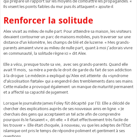
qui prépare un rapport sur les moyens de combattre les propagandes. «
Ils visent les points faibles du mur puis ils attaquent » ajoute-il.
Renforcer la solitude
Alex vivait au milieu de nulle part. Pour atteindre sa maison, les visiteurs
devaient contourner un parc de maisons mobiles, puis traverser sur une
distance d'un kilomètre, les champs de blé et de luzerne. « Mes grands-
parents aimaient vivre au milieu de nulle part, quant à moi j’adorais vivre
en communauté, la solitude règne ici » dit Alex.
Elle a vécu, presque toute sa vie, avec ses grands-parents. Quand elle
avait 11 mois, sa mère a perdu le
droit de garde du fait de son addiction
à la drogue. Le médecin a expliqué qu’Alex est atteinte du «syndrome
d'alcoolisation fœtale» qui a engendré des tremblements dans ses mains.
Cette maladie a provoqué également un manque de maturité permanent
et a affecté sa capacité de jugement.
Lorsque le journaliste James Foley fût décapité par l’EI. Elle a décidé de
chercher des explications auprès de ses nouveaux amis en ligne. « Je
cherchais des gens qui acceptaient un tel acte afin de comprendre
pourquoi ils le faisaient », dit-elle. « Il était effectivement très facile de
les trouver ». Elle était choquée, à nouveau, vu que les adeptes de l'État
islamique ont pris le temps de répondre poliment et gentiment à ses
questions.