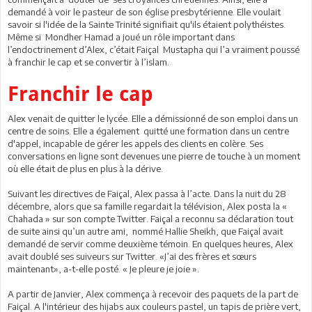
demandé à voir le pasteur de son église presbytérienne. Elle voulait
savoir si l'idée de la Sainte Trinité signifiait qu'ils étaient polythéistes.
Même si Mondher Hamad a joué un rôle important dans
l’endoctrinement d’Alex, c’était Faiçal Mustapha qui l’a vraiment poussé
à franchir le cap et se convertir à l’islam.
Franchir le cap
Alex venait de quitter le lycée. Elle a démissionné de son emploi dans un
centre de soins. Elle a également quitté une formation dans un centre
d'appel, incapable de gérer les appels des clients en colère. Ses
conversations en ligne sont devenues une pierre de touche à un moment
où elle était de plus en plus à la dérive.
Suivant les directives de Faiçal, Alex passa à l’acte. Dans la nuit du 28
décembre, alors que sa famille regardait la télévision, Alex posta la «
Chahada » sur son compte Twitter. Faiçal a reconnu sa déclaration tout
de suite ainsi qu’un autre ami, nommé Hallie Sheikh, que Faiçal avait
demandé de servir comme deuxième témoin. En quelques heures, Alex
avait doublé ses suiveurs sur Twitter. «J’ai des frères et sœurs
maintenant», a-t-elle posté. « Je pleure je joie ».
A partir de Janvier, Alex commença à recevoir des paquets de la part de
Faiçal. A l'intérieur des hijabs aux couleurs pastel, un tapis de prière vert,