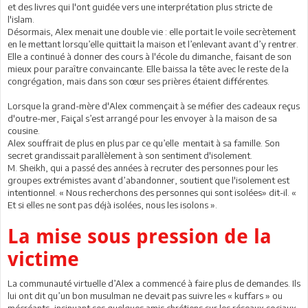
et des livres qui l'ont guidée vers une interprétation plus stricte de
l'islam.
Désormais, Alex menait une double vie : elle portait le voile secrètement
en le mettant lorsqu’elle quittait la maison et l’enlevant avant d’y rentrer.
Elle a continué à donner des cours à l'école du dimanche, faisant de son
mieux pour paraître convaincante. Elle baissa la tête avec le reste de la
congrégation, mais dans son cœur ses prières étaient différentes.
Lorsque la grand-mère d'Alex commençait à se méfier des cadeaux reçus
d'outre-mer, Faiçal s’est arrangé pour les envoyer à la maison de sa
cousine.
Alex souffrait de plus en plus par ce qu’elle mentait à sa famille. Son
secret grandissait parallèlement à son sentiment d'isolement.
M. Sheikh, qui a passé des années à recruter des personnes pour les
groupes extrémistes avant d’abandonner, soutient que l'isolement est
intentionnel. « Nous recherchons des personnes qui sont isolées» dit-il. «
Et si elles ne sont pas déjà isolées, nous les isolons ».
La mise sous pression de la
victime
La communauté virtuelle d’Alex a commencé à faire plus de demandes. Ils
lui ont dit qu’un bon musulman ne devait pas suivre les « kuffars » ou
mécréants, insinuant ses quelques amis chrétiens sur les réseaux sociaux.