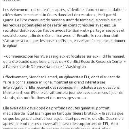
Les évènements qui ont eu lieu après, s’identifient aux recommandations
citées dans le manuel «Un Cours dans l'art de recruter », écrit par Al-
Qaïda. Le livre conseillait de passer autant de temps que possible avec
les recrues potentielles et de rester en contact régulier avec eux. Le
recruteur doit «écouter l’autre avec attention » et « partager ses joies et
ses tristesses», afin de créer un lien avec lui. Ensuite, le recruteur doit
s’attacher à inculquer les bases de l'Islam, en veillant à ne pas mentionner
le djihad.
«Commencez par les rituels religieux et focalisez sur eux», dit le manuel,
qui a été étudié dans les archives du « Conflict Records Research Center »
à l'Université de Défense Nationale à Washington.
Effectivement, Mondher Hamad, un djihadiste à l’EI, dont elle vient de
faire la connaissance en ligne, montrait un grand intérêt à ses
interrogations. Elle recevait des réponses immédiates à ses questions.
Maintenant, son iPhone vibrait toute la journée avec des mises à jour de
statuts, des notifications et des messages vocaux.
Elle avait déjà développé de profonds doutes quant au portrait
médiatisé de l'État islamique en tant que tueurs brutaux. « Je savais que
ce que les gens disaient à leur sujet n’était pas vrai », dit-elle. Deux mois
après le début de ses conversations avec les supporters de l’EI, Alex
commençait à douter de ses croyances chrétiennes. Ainsi, elle a