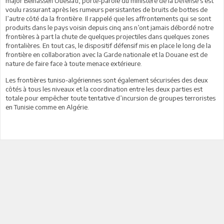
major Belhassen Oueslati, porte-parole du ministère de la Défense s’est
voulu rassurant après les rumeurs persistantes de bruits de bottes de
l’autre côté da la frontière. Il rappelé que les affrontements qui se sont
produits dans le pays voisin depuis cinq ans n’ont jamais débordé notre
frontières à part la chute de quelques projectiles dans quelques zones
frontalières. En tout cas, le dispositif défensif mis en place le long de la
frontière en collaboration avec la Garde nationale et la Douane est de
nature de faire face à toute menace extérieure.
Les frontières tuniso-algériennes sont également sécurisées des deux
côtés à tous les niveaux et la coordination entre les deux parties est
totale pour empêcher toute tentative d’incursion de groupes terroristes
en Tunisie comme en Algérie.