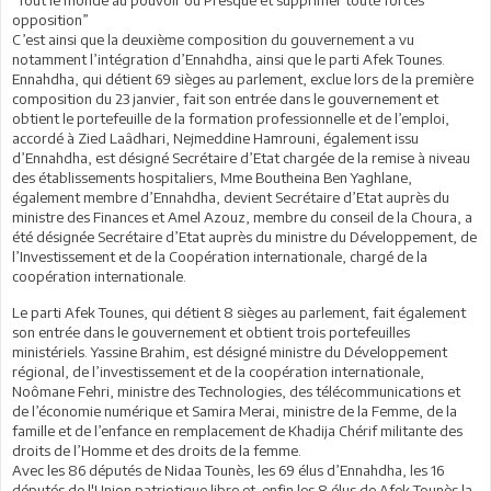
opposition”
C’est ainsi que la deuxième composition du gouvernement a vu
notamment l’intégration d’Ennahdha, ainsi que le parti Afek Tounes.
Ennahdha, qui détient 69 sièges au parlement, exclue lors de la première
composition du 23 janvier, fait son entrée dans le gouvernement et
obtient le portefeuille de la formation professionnelle et de l’emploi,
accordé à Zied Laâdhari, Nejmeddine Hamrouni, également issu
d’Ennahdha, est désigné Secrétaire d’Etat chargée de la remise à niveau
des établissements hospitaliers, Mme Boutheina Ben Yaghlane,
également membre d’Ennahdha, devient Secrétaire d’Etat auprès du
ministre des Finances et Amel Azouz, membre du conseil de la Choura, a
été désignée Secrétaire d’Etat auprès du ministre du Développement, de
l’Investissement et de la Coopération internationale, chargé de la
coopération internationale.
Le parti Afek Tounes, qui détient 8 sièges au parlement, fait également
son entrée dans le gouvernement et obtient trois portefeuilles
ministériels. Yassine Brahim, est désigné ministre du Développement
régional, de l’investissement et de la coopération internationale,
Noômane Fehri, ministre des Technologies, des télécommunications et
de l’économie numérique et Samira Merai, ministre de la Femme, de la
famille et de l’enfance en remplacement de Khadija Chérif militante des
droits de l’Homme et des droits de la femme.
Avec les 86 députés de Nidaa Tounès, les 69 élus d’Ennahdha, les 16
députés de l'Union patriotique libre et enfin les 8 élus de Afek Tounès la