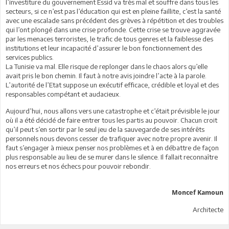
l’investiture du gouvernement Essid va très mal et souffre dans tous les
secteurs, si ce n’est pas l’éducation qui est en pleine faillite, c’est la santé
avec une escalade sans précédent des grèves à répétition et des troubles
qui l’ont plongé dans une crise profonde. Cette crise se trouve aggravée
par les menaces terroristes, le trafic de tous genres et la faiblesse des
institutions et leur incapacité d’assurer le bon fonctionnement des
services publics.
La Tunisie va mal. Elle risque de replonger dans le chaos alors qu’elle
avait pris le bon chemin. Il faut à notre avis joindre l’acte à la parole.
L’autorité de l’Etat suppose un exécutif efficace, crédible et loyal et des
responsables compétant et audacieux.
Aujourd’hui, nous allons vers une catastrophe et c’était prévisible le jour
où il a été décidé de faire entrer tous les partis au pouvoir. Chacun croit
qu’il peut s’en sortir par le seul jeu de la sauvegarde de ses intérêts
personnels nous devons cesser de trafiquer avec notre propre avenir. Il
faut s’engager à mieux penser nos problèmes et à en débattre de façon
plus responsable au lieu de se murer dans le silence. Il fallait reconnaître
nos erreurs et nos échecs pour pouvoir rebondir.
Moncef Kamoun
Architecte