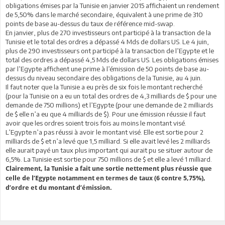
obligations émises par la Tunisie en janvier 2015 affichaient un rendement
de 5,50% dans le marché secondaire, équivalent à une prime de 310
points de base au-dessus du taux de référence mid-swap.
En janvier, plus de 270 investisseurs ont participé à la transaction de la
Tunisie et le total des ordres a dépassé 4 Mds de dollars US. Le 4 juin,
plus de 290 investisseurs ont participé à la transaction de l’Egypte et le
total des ordres a dépassé 4,5 Mds de dollars US. Les obligations émises
par l’Egypte affichent une prime à l’émission de 50 points de base au-
dessus du niveau secondaire des obligations de la Tunisie, au 4 juin.
Il faut noter que la Tunisie a eu près de six fois le montant recherché
(pour la Tunisie on a eu un total des ordres de 4,3 milliards de $ pour une
demande de 750 millions) et l’Egypte (pour une demande de 2 milliards
de $ elle n’a eu que 4 milliards de $). Pour une émission réussie il faut
avoir que les ordres soient trois fois au moins le montant visé.
L’Egypte n’a pas réussi à avoir le montant visé. Elle est sortie pour 2
milliards de $ et n’a levé que 1,5 milliard. Si elle avait levé les 2 milliards
elle aurait payé un taux plus important qui aurait pu se situer autour de
6,5%. La Tunisie est sortie pour 750 millions de $ et elle a levé 1 milliard.
Clairement, la Tunisie a fait une sortie nettement plus réussie que
celle de l’Egypte notamment en termes de taux (6 contre 5,75%),
d’ordre et du montant d’émission.