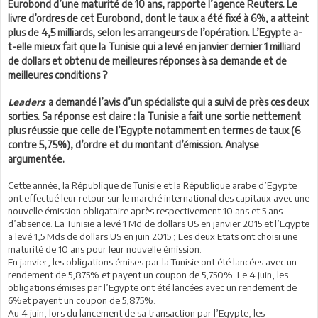
Eurobond d’une maturité de 10 ans, rapporte l’agence Reuters. Le
livre d’ordres de cet Eurobond, dont le taux a été fixé à 6%, a atteint
plus de 4,5 milliards, selon les arrangeurs de l’opération. L’Egypte a-
t-elle mieux fait que la Tunisie qui a levé en janvier dernier 1 milliard
de dollars et obtenu de meilleures réponses à sa demande et de
meilleures conditions ?
a demandé l’avis d’un spécialiste qui a suivi de près ces deux
Leaders
sorties. Sa réponse est claire : la Tunisie a fait une sortie nettement
plus réussie que celle de l’Egypte notamment en termes de taux (6
contre 5,75%), d’ordre et du montant d’émission. Analyse
argumentée.
Cette année, la République de Tunisie et la République arabe d’Egypte
ont effectué leur retour sur le marché international des capitaux avec une
nouvelle émission obligataire après respectivement 10 ans et 5 ans
d’absence. La Tunisie a levé 1 Md de dollars US en janvier 2015 et l’Egypte
a levé 1,5 Mds de dollars US en juin 2015 ; Les deux Etats ont choisi une
maturité de 10 ans pour leur nouvelle émission.
En janvier, les obligations émises par la Tunisie ont été lancées avec un
rendement de 5,875% et payent un coupon de 5,750%. Le 4 juin, les
obligations émises par l’Egypte ont été lancées avec un rendement de
6%et payent un coupon de 5,875%.
Au 4 juin, lors du lancement de sa transaction par l’Egypte, les