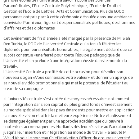
Paramédicales, l’Ecole Centrale Polytechnique, l’Ecole de Droit et
Gestion et l’Ecole de Lettres, Arts et Communication. Plus de 6000
personnes ont pris part à cette cérémonie déroulée dans une ambiance
conviviale. Parmi eux, figurent des personnalités politiques, des hommes
d’affaires et des diplomates.
Cet événement de fin d’année a été marqué par la présence de M. Slah
Ben Turkia, le PDG de l'Université Centrale qui a tenu à féliciter les
diplômés pour leurs résultats honorables, il a également déclaré que ce
succès constitue «une fierté pour toute l’équipe pédagogique de
l’Université et un prélude à une intégration réussie dans le monde du
travail».
L’Université Centrale a profité de cette occasion pour dévoiler son
nouveau slogan «Vous connaissez votre valeur» et donner un aperçu de
sa nouvelle vidéo promotionnelle qui met le potentiel de l'étudiant au
cœur de sa campagne.
«L’université centrale s’est dotée des moyens nécessaires notamment
par l’intégration dans son capital du plus grand fonds d’investissement
au monde spécialisé dans les pays émergents pour mettre en application
sa nouvelle vision et offrir la meilleure expérience. Notre établissement
se distingue également par une approche académique qui œuvre à
soutenir et accompagner les étudiants dès leur réussite au Baccalauréat
jusqu’à leur insertion et intégration au monde du travail » a ajouté M.
Walid Khodja le nouveau Chief Marketing Officer du groupe université