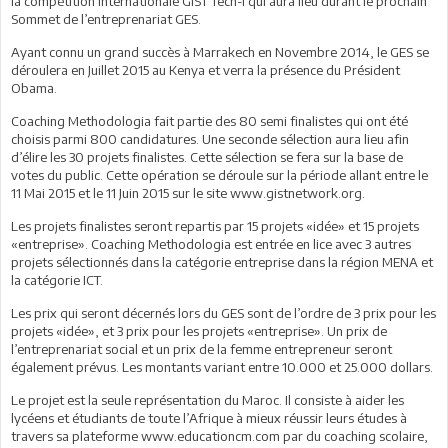
la compétition internationale GIST Tech-I qui aura lieu durant le prochain
Sommet de l’entreprenariat GES.
Ayant connu un grand succès à Marrakech en Novembre 2014, le GES se
déroulera en Juillet 2015 au Kenya et verra la présence du Président
Obama.
Coaching Methodologia fait partie des 80 semi finalistes qui ont été
choisis parmi 800 candidatures. Une seconde sélection aura lieu afin
d’élire les 30 projets finalistes. Cette sélection se fera sur la base de
votes du public. Cette opération se déroule sur la période allant entre le
11 Mai 2015 et le 11 Juin 2015 sur le site www.gistnetwork.org.
Les projets finalistes seront repartis par 15 projets «idée» et 15 projets
«entreprise». Coaching Methodologia est entrée en lice avec 3 autres
projets sélectionnés dans la catégorie entreprise dans la région MENA et
la catégorie ICT.
Les prix qui seront décernés lors du GES sont de l’ordre de 3 prix pour les
projets «idée», et 3 prix pour les projets «entreprise». Un prix de
l’entreprenariat social et un prix de la femme entrepreneur seront
également prévus. Les montants variant entre 10.000 et 25.000 dollars.
Le projet est la seule représentation du Maroc. Il consiste à aider les
lycéens et étudiants de toute l’Afrique à mieux réussir leurs études à
travers sa plateforme www.educationcm.com par du coaching scolaire,