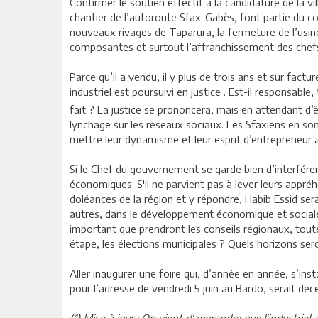
Confirmer le soutien effectif à la candidature de la v
chantier de l’autoroute Sfax-Gabès, font partie du cont
nouveaux rivages de Taparura, la fermeture de l’us
composantes et surtout l’affranchissement des chefs 
Parce qu’il a vendu, il y plus de trois ans et sur fac
industriel est poursuivi en justice . Est-il responsable,
fait ? La justice se prononcera, mais en attendant d’êt
lynchage sur les réseaux sociaux. Les Sfaxiens en son
mettre leur dynamisme et leur esprit d’entrepreneur a
Si le Chef du gouvernement se garde bien d’interfére
économiques. S'il ne parvient pas à lever leurs appré
doléances de la région et y répondre, Habib Essid sera
autres, dans le développement économique et sociale du
important que prendront les conseils régionaux, tout
étape, les élections municipales ? Quels horizons se
Aller inaugurer une foire qui, d’année en année, s’ins
pour l’adresse de vendredi 5 juin au Bardo, serait déc