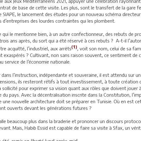
ille aux Jeux Méditerranéens 2021, appuyer une célébration rayonnante
rat de base de cette visite. Les plus, sont le transfert de la gare fe
ine SIAPE, le lancement des études pour un nouveau schéma directeu
d’entreprises des lourdes contraintes qui les plombent.
ture qui le mentionne bien, à un autre confectionneur, des rebuts de p
 trois ans après, du sort qui a été réservé à ces rebuts ? A-t-il l’autor
(1)
re acquitté, l’industriel, aux arrêts
, voit son nom, celui de sa fam
t exaspérés ? Cultivant, non sans raison souvent, ce sentiment de cib
u service de l’économie nationale.
r dans l’instruction, indépendante et souveraine, il est attendu sur
hensions, ils resteront rétifs à tout investissement, à toute créatio
 sollicité pour exprimer sa vision quant aux rôles que doivent jouer 
 pays. Avec la décentralisation inscrite dans la Constitution, l’impé
e une nouvelle architecture doit se préparer en Tunisie. Où en est 
ront ouverts devant les générations futures ?
talle beaucoup plus dans la braderie et prononcer un discours protoco
evant. Mais, Habib Essid est capable de faire sa visite à Sfax, un vé