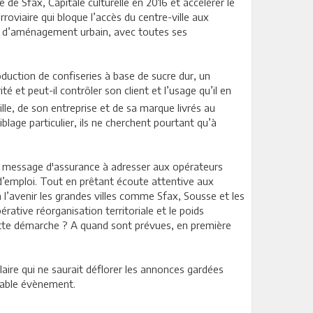
 de Sfax, Capitale culturelle en 2016 et accélérer le
rroviaire qui bloque l’accès du centre-ville aux
r d’aménagement urbain, avec toutes ses
roduction de confiseries à base de sucre dur, un
ité et peut-il contrôler son client et l’usage qu’il en
ille, de son entreprise et de sa marque livrés au
lage particulier, ils ne cherchent pourtant qu’à
 un message d'assurance à adresser aux opérateurs
n d’emploi. Tout en prêtant écoute attentive aux
à l’avenir les grandes villes comme Sfax, Sousse et les
rative réorganisation territoriale et le poids
cette démarche ? A quand sont prévues, en première
laire qui ne saurait déflorer les annonces gardées
ritable évènement.