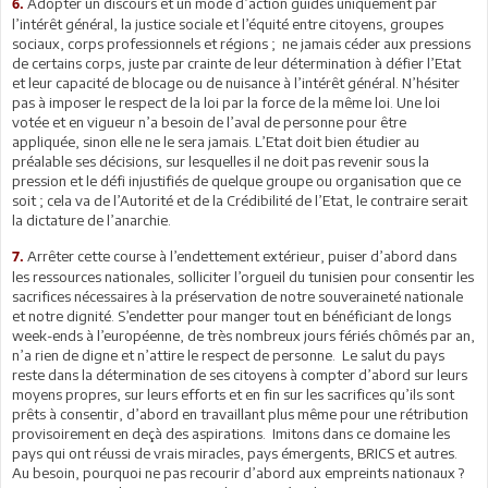
Adopter un discours et un mode d’action guidés uniquement par
6.
l’intérêt général, la justice sociale et l’équité entre citoyens, groupes
sociaux, corps professionnels et régions ; ne jamais céder aux pressions
de certains corps, juste par crainte de leur détermination à défier l’Etat
et leur capacité de blocage ou de nuisance à l’intérêt général. N’hésiter
pas à imposer le respect de la loi par la force de la même loi. Une loi
votée et en vigueur n’a besoin de l’aval de personne pour être
appliquée, sinon elle ne le sera jamais. L’Etat doit bien étudier au
préalable ses décisions, sur lesquelles il ne doit pas revenir sous la
pression et le défi injustifiés de quelque groupe ou organisation que ce
soit ; cela va de l’Autorité et de la Crédibilité de l’Etat, le contraire serait
la dictature de l’anarchie.
Arrêter cette course à l’endettement extérieur, puiser d’abord dans
7.
les ressources nationales, solliciter l’orgueil du tunisien pour consentir les
sacrifices nécessaires à la préservation de notre souveraineté nationale
et notre dignité. S’endetter pour manger tout en bénéficiant de longs
week-ends à l’européenne, de très nombreux jours fériés chômés par an,
n’a rien de digne et n’attire le respect de personne. Le salut du pays
reste dans la détermination de ses citoyens à compter d’abord sur leurs
moyens propres, sur leurs efforts et en fin sur les sacrifices qu’ils sont
prêts à consentir, d’abord en travaillant plus même pour une rétribution
provisoirement en deçà des aspirations. Imitons dans ce domaine les
pays qui ont réussi de vrais miracles, pays émergents, BRICS et autres.
Au besoin, pourquoi ne pas recourir d’abord aux empreints nationaux ?