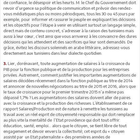
de confiance, le désespoir et les heurts. M. le Chef du Gouvernement doit
revoir d’urgence sa politique de communication et prévoir des rendez-
vous médiatiques plus ou moins périodiques, tous les 30 ou 45 jours par
exemple, pour informer et rassurer le peuple en expliquant les décisions
et les objectifs pour l’étape à venir en utilisant surtout un langage simple,
direct mais de contenu concret, s’adresser à la raison des tunisiens mais
aussi à leur cœur, c’est ainsi que vous arriverez à les convaincre des dures
décisions qui les attendent et des sacrifices qui leur sont demandés. De
grâce, évitez les discours solennels en arabe littéraire, adressez-vous
directement aux tunisiens dans leur dialecte quotidien.
Lier, dorénavant, toute augmentation de salaires à la croissance du
3.
PIB pour la fonction publique et de la production pour les entreprises
privées. Autrement, comment justifier les importantes augmentations de
salaires décidées récemment dans la fonction publique au titre de 2014
et annoncer de nouvelles négociations au titre de 2015 et 2016, alors que
le taux de croissance pour le premier trimestre 2015 n’a même pas
dépassé 1,7% ? Les augmentations des salaires doivent aller de paires
avec la croissance et la production des richesses. L’établissement de ce
rapport Salaires/Production est de nature à remettre les tunisiens au
travail avec un réel esprit de citoyenneté responsable qui doit remplacer
au plus vite la mentalité de l’Etat providence qui doit tout offrir:
éducation, santé, emploi… alors que le citoyen, se tient libre de tout
engagement et devoir envers la collectivité; cet esprit du « citoyen
assisté par un Etat paternaliste » des premières années de