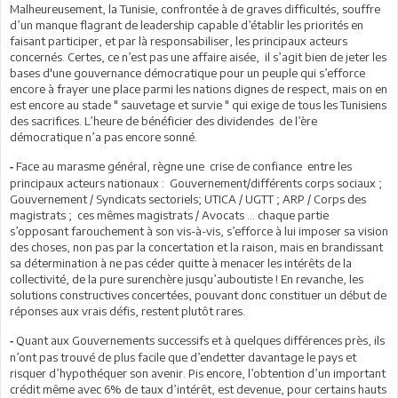
Malheureusement, la Tunisie, confrontée à de graves difficultés, souffre
d’un manque flagrant de leadership capable d’établir les priorités en
faisant participer, et par là responsabiliser, les principaux acteurs
concernés. Certes, ce n’est pas une affaire aisée, il s’agit bien de jeter les
bases d'une gouvernance démocratique pour un peuple qui s’efforce
encore à frayer une place parmi les nations dignes de respect, mais on en
est encore au stade " sauvetage et survie " qui exige de tous les Tunisiens
des sacrifices. L’heure de bénéficier des dividendes de l’ère
démocratique n’a pas encore sonné.
Face au marasme général, règne une crise de confiance entre les
-
principaux acteurs nationaux : Gouvernement/différents corps sociaux ;
Gouvernement / Syndicats sectoriels; UTICA / UGTT ; ARP / Corps des
magistrats ; ces mêmes magistrats / Avocats … chaque partie
s’opposant farouchement à son vis-à-vis, s’efforce à lui imposer sa vision
des choses, non pas par la concertation et la raison, mais en brandissant
sa détermination à ne pas céder quitte à menacer les intérêts de la
collectivité, de la pure surenchère jusqu’auboutiste ! En revanche, les
solutions constructives concertées, pouvant donc constituer un début de
réponses aux vrais défis, restent plutôt rares.
Quant aux Gouvernements successifs et à quelques différences près, ils
-
n’ont pas trouvé de plus facile que d’endetter davantage le pays et
risquer d’hypothéquer son avenir. Pis encore, l’obtention d’un important
crédit même avec 6% de taux d’intérêt, est devenue, pour certains hauts