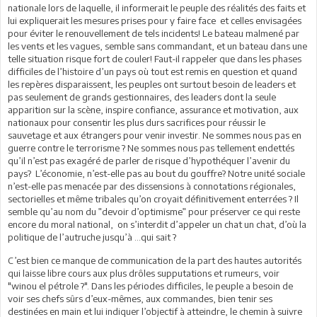
nationale lors de laquelle, il informerait le peuple des réalités des faits et
lui expliquerait les mesures prises pour y faire face et celles envisagées
pour éviter le renouvellement de tels incidents! Le bateau malmené par
les vents et les vagues, semble sans commandant, et un bateau dans une
telle situation risque fort de couler! Faut-il rappeler que dans les phases
difficiles de l’histoire d’un pays où tout est remis en question et quand
les repères disparaissent, les peuples ont surtout besoin de leaders et
pas seulement de grands gestionnaires, des leaders dont la seule
apparition sur la scène, inspire confiance, assurance et motivation, aux
nationaux pour consentir les plus durs sacrifices pour réussir le
sauvetage et aux étrangers pour venir investir. Ne sommes nous pas en
guerre contre le terrorisme ? Ne sommes nous pas tellement endettés
qu’il n’est pas exagéré de parler de risque d’hypothéquer l’avenir du
pays? L’économie, n’est-elle pas au bout du gouffre? Notre unité sociale
n’est-elle pas menacée par des dissensions à connotations régionales,
sectorielles et même tribales qu’on croyait définitivement enterrées ? Il
semble qu’au nom du ʺdevoir d’optimismeʺ pour préserver ce qui reste
encore du moral national, on s’interdit d’appeler un chat un chat, d’où la
politique de l’autruche jusqu’à ...qui sait ?
C’est bien ce manque de communication de la part des hautes autorités
qui laisse libre cours aux plus drôles supputations et rumeurs, voir
"winou el pétrole ?". Dans les périodes difficiles, le peuple a besoin de
voir ses chefs sûrs d’eux-mêmes, aux commandes, bien tenir ses
destinées en main et lui indiquer l’objectif à atteindre, le chemin à suivre