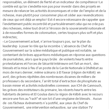
responsables, un élément de fierté et un indicateur de compétence ! Le
comble est qu’on s’endette non pas pour investir dans des projets en
mesure de relancer les activités économiques et créer de l’emploi et de la
richesse, mais plutôt pour consommer plus et céder aux revendications
de ceux qui ont déjà un emploi ! Est-il encore nécessaire de rappeler que
l’endettement public incontrôlé et particulièrement celui qui ne crée pas
des richesses, mène tout droit à l’érosion de la souveraineté nationale et
à de nouvelles formes de colonisation, certes toujours plus soft et plus
indirectes;
Le Gouvernement actuel, n’arrive toujours pas, sur le plan du
-
leadership à jouer le rôle qui lui incombe. L’absence du Chef du
Gouvernement sur la scène médiatique et publique est notable, se
contentant de brèves apparitions médiatiques en réponse aux questions
de journalistes, alors que le pays brûle : de violents heurts entre
protestataires et Forces de Sécurité Intérieure ont fait un mort, des
blessés et la mise à feu d’un poste de la Garde Nationale à Dhéhibat au
mois de mars dernier; même scénario à El fawar (région de Kébili) en
avril; des grèves répétées des nombreuses dizaines de milliers de
professeurs du secondaire, l’arrêt total d’extraction de phosphate au
bassin minier et activités industrielles connexes aux ICM de Gannouch,
les grèves des instituteurs du primaire, les récents heurts entre les
habitants de Jemna et El Goulaa dans la région de Kébili avec le recours
encore une fois au "rach" et son lot d’une vingtaine de blessés… Aucun
de ces fâcheux événements n’a justifié, aux yeux du Chef du
Gouvernement, une intervention exhaustive, sur une station TV