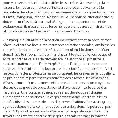
pour y parvenir et surtout lui justifier les sacrifices à consentir; cela le
rassure, le met en confiance et l’incite à contribuer activement à la
réalisation des objectifs fixés par ces mêmes chefs. Les grands Hommes
d’Etats, Bourguiba, Reagan, Nasser, De Gaulle pour ne citer que ceux là,
doivent leur réussite à leur qualité de grands communicateurs et de
pédagogues, ils n’étaient pas forcément de grands gestionnaires, mais
plutôt de véritables ʺ Leaders ʺ, des meneurs d’hommes.
Le manque d’initiative de la part du Gouvernement et sa posture trop
-
réactive et tardive face surtout aux revendications sociales, ont laissé les
contestataires conclure que ce Gouvernement finit toujours par céder,
donc il faut tenir bon, même en franchissant toutes les lignes rouges et
en faisant fi des valeurs de citoyenneté, de sacrifice au profit de la
solidarité nationale, de l’intérêt général, de l’obligation d’assurer un
service public minimum, du bon ordre des priorités nationales etc. Ainsi,
les positions des protestataires se durcissent, les grèves se renouvellent,
se prolongent et paralysent les activités des citoyens, les études des
élèves, annulent leurs examens et touchent des corps qu’on croyait au
dessus de ce mode de protestation et d’expression, tel le corps des
magistrats. Une logique revendicative s’est développée : chaque
augmentation de salaires d’un corps professionnel, porte en elle les
justificatifs et les germes de nouvelles revendications d’un autre groupe
ayant quelques traits communs avec le premier, donc "le pourquoi pas
nous" ? N’y a-t-il pas nécessité d’arrêter cette spirale sans fin ? Oui, à
travers une refonte générale de la grille des salaires dans la fonction