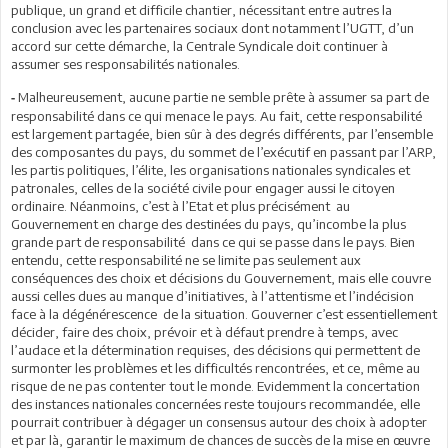
publique, un grand et difficile chantier, nécessitant entre autres la
conclusion avec les partenaires sociaux dont notamment l’UGTT, d’un
accord sur cette démarche, la Centrale Syndicale doit continuer à
assumer ses responsabilités nationales.
Malheureusement, aucune partie ne semble prête à assumer sa part de
-
responsabilité dans ce qui menace le pays. Au fait, cette responsabilité
est largement partagée, bien sûr à des degrés différents, par l’ensemble
des composantes du pays, du sommet de l’exécutif en passant par l’ARP,
les partis politiques, l’élite, les organisations nationales syndicales et
patronales, celles de la société civile pour engager aussi le citoyen
ordinaire. Néanmoins, c’est à l’Etat et plus précisément au
Gouvernement en charge des destinées du pays, qu’incombe la plus
grande part de responsabilité dans ce qui se passe dans le pays. Bien
entendu, cette responsabilité ne se limite pas seulement aux
conséquences des choix et décisions du Gouvernement, mais elle couvre
aussi celles dues au manque d’initiatives, à l’attentisme et l’indécision
face à la dégénérescence de la situation. Gouverner c’est essentiellement
décider, faire des choix, prévoir et à défaut prendre à temps, avec
l’audace et la détermination requises, des décisions qui permettent de
surmonter les problèmes et les difficultés rencontrées, et ce, même au
risque de ne pas contenter tout le monde. Evidemment la concertation
des instances nationales concernées reste toujours recommandée, elle
pourrait contribuer à dégager un consensus autour des choix à adopter
et par là, garantir le maximum de chances de succès de la mise en œuvre