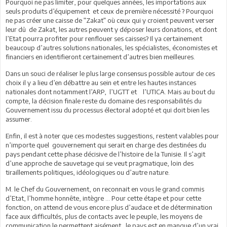
Pourquoi ne pas limiter, pour quelques années, les importations aux
seuls produits d’équipement et ceux de première nécessité ? Pourquoi
ne pas créer une caisse de ʺZakatʺ où ceux qui y croient peuvent verser
leur dû de Zakat, les autres peuvent y déposer leurs donations, et dont
l’Etat pourra profiter pour renflouer ses caisses? Il ya certainement
beaucoup d’autres solutions nationales, les spécialistes, économistes et
financiers en identifieront certainement d’autres bien meilleures.
Dans un souci de réaliser le plus large consensus possible autour de ces
choix il y a lieu d’en débattre au sein et entre les hautes instances
nationales dont notamment l’ARP, l’UGTT et l’UTICA. Mais au bout du
compte, la décision finale reste du domaine des responsabilités du
Gouvernement issu du processus électoral adopté et qui doit bien les
assumer.
Enfin, il est à noter que ces modestes suggestions, restent valables pour
n’importe quel gouvernement qui serait en charge des destinées du
pays pendant cette phase décisive de l’histoire de la Tunisie. Il s’agit
d’une approche de sauvetage qui se veut pragmatique, loin des
tiraillements politiques, idéologiques ou d’autre nature.
M. le Chef du Gouvernement, on reconnait en vous le grand commis
d’Etat, l’homme honnête, intègre … Pour cette étape et pour cette
fonction, on attend de vous encore plus d’audace et de détermination
face aux difficultés, plus de contacts avec le peuple, les moyens de
communication le permettent aisément…le pays est en manque d’un vrai