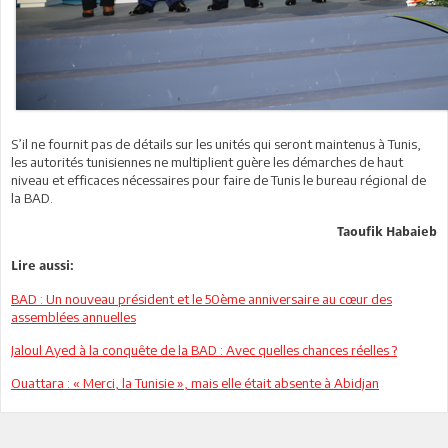
S’il ne fournit pas de détails sur les unités qui seront maintenus à Tunis,
les autorités tunisiennes ne multiplient guère les démarches de haut
niveau et efficaces nécessaires pour faire de Tunis le bureau régional de
la BAD.
Taoufik Habaieb
Lire aussi:
BAD : Un nouveau président et le 50ème anniversaire au cœur des
assemblées annuelles
Jaloul Ayed à la conquête de la BAD : Avec quelles chances réelles ?
Ouattara : « Merci, la Tunisie », mais elle était absente à Abidjan