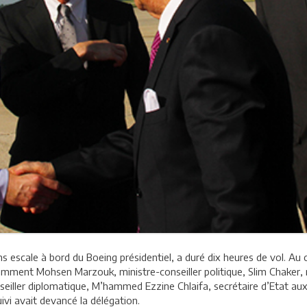
ns escale à bord du Boeing présidentiel, a duré dix heures de vol. Au
ment Mohsen Marzouk, ministre-conseiller politique, Slim Chaker, m
nseiller diplomatique, M’hammed Ezzine Chlaifa, secrétaire d’Etat au
uivi avait devancé la délégation.