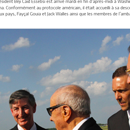
ésident Béji Caïd Essebsi est arrivé mardi en fin d’après-midi à Washin
. Conformément au protocole américain, il était accueilli à sa desce
ux pays, Fayçal Gouia et Jack Walles ainsi que les membres de l’amb