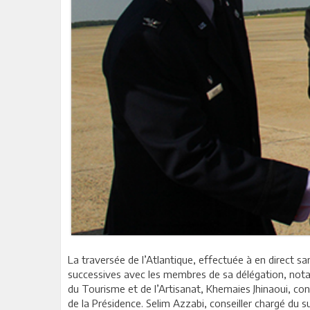
La traversée de l’Atlantique, effectuée à en direct sa
successives avec les membres de sa délégation, notam
du Tourisme et de l’Artisanat, Khemaies Jhinaoui, co
de la Présidence. Selim Azzabi, conseiller chargé du s