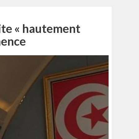
site « hautement
mence