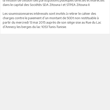
la mission de cession des participations publiques directes et indirectes
dans le capital des Sociétés SDA Zitouna I et STPEA Zitouna II.
Les soumissionnaires intéressés sont invités à retirer le cahier des
charges contre le paiement d’un montant de 50Dt non restituable à
partir du mercredi 13 mai 2015 auprès de son siège sise au Rue du Lac
d’Annecy les berges du lac 1053 Tunis-Tunisie.