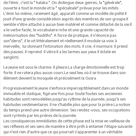
de l'émir, c'est la " halaka ". On distingue deux genres, la "générale",
ouverte à tout le monde et la " spécialisée" prévue pour les initiés .
L'émir lui-même, rarement âgé, apparaît comme un modèle de piété.Il
jouit d'une grande considération auprès des membres de son groupe.Il
semble n'être attaché à aucun bien matériel et comme détaché de la vie.Il
a le verbe facile, le vocabulaire riche et une grande capacité de
mémorisation des "hadiths". A force de pratique, il n'énonce pas
son"derss", il le vit littéralement et réellement.Il module sa voix à
merveille, lui donnant l'intonation des mots. Il crie, il murmure. Il prend
des pauses. Il reprend. Il vibre.Il a les larmes aux yeux.Il éclate en
sanglots.
Le jeune est sous le charme. Il pleure.La charge émotionnelle est trop
forte. Il ne ratera plus aucun cours.Le seul lieu où il se trouve dans son
élément devient la mosquée et précisément la Ousra.
Progressivement le jeune s'enfonce imperceptiblement dans un monde
immuable et statique, figé une fois pour toute.Toutes ses anciennes
habitudes sont remodelées jusqu'au rythme de la journée, jusqu'à ses
habitudes vestimentaires. Il ne s'habille plus que pour la prière.La notion
du temps prend une autre dimension. Ses rendez-vous, ses occupations
sont ryrtmés par les prières de la journée.
Les conséquences immédiates de cette phase est la mise en veilleuse de
ses réflexes et ses sens de manière à être prêt à entamer l'étape suivante
qui n'est rien d'autre que ce qui pourrait s'apparenter à un véritable