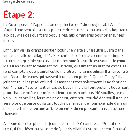
lavage de cerveau.
Étape 2:
La Ousra passe à l'application du principe du "khourouj fi sabil Allah". Il
s'agit d'une série de sorties pour rendre visite aux malades des hôpitaux,
aux pauvres des quartiers populaires, aux cimetières pour prier sur les
morts.
Enfin, arrive " la grande sortie " pour une visite à une autre Ousra dans
une autre ville ou village.L'événement est présenté comme une simple
excursion agréable qui casse la monotonie à laquelle est soumis le jeune.
Mais il en revient totalement bouleversé, quasiment en état de choc.Il se
rend compte à quel point il est loin d'être un vrai musulman.Il a rencontré
une Ousra de jeunes qui passent leur nuit en prière " Quiem EL leyl". Ils
jeûnent tous les jeudi et lundi. Ils mangent très sobrement.Ils ne font pas
leur " Tahara " seulement en cas de besoin mais la font systématiquement
pour chaque prière car même si leurs corps n'ont pas été souillés, leurs
yeux, leurs oreilles, leurs mains ont vu, entendu, touché des souillures, ne
serait-ce que parce qu'ils ont touché par mégarde ( par exemple dans un
bus ) une femme, vu une affiche ou entendu en passant dans la rue, une
chanson .
A l'issue de cette phase, le jeune est considéré comme un "Soldat de
Dieu", il fait désormais partie de "Jounds Allah".Il est totalement fanatisé .