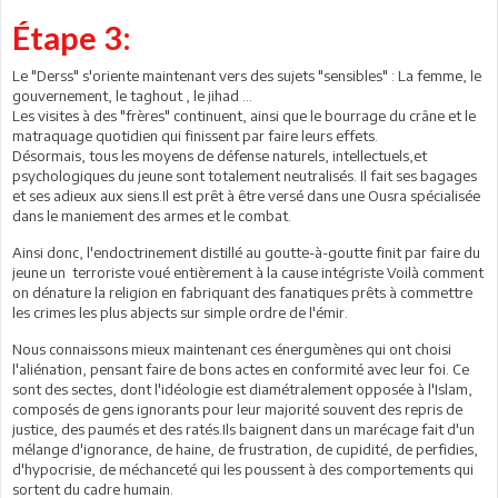
Étape 3:
Le "Derss" s'oriente maintenant vers des sujets "sensibles" : La femme, le
gouvernement, le taghout , le jihad ...
Les visites à des "frères" continuent, ainsi que le bourrage du crâne et le
matraquage quotidien qui finissent par faire leurs effets.
Désormais, tous les moyens de défense naturels, intellectuels,et
psychologiques du jeune sont totalement neutralisés. Il fait ses bagages
et ses adieux aux siens.Il est prêt à être versé dans une Ousra spécialisée
dans le maniement des armes et le combat.
Ainsi donc, l'endoctrinement distillé au goutte-à-goutte finit par faire du
jeune un terroriste voué entièrement à la cause intégriste Voilà comment
on dénature la religion en fabriquant des fanatiques prêts à commettre
les crimes les plus abjects sur simple ordre de l'émir.
Nous connaissons mieux maintenant ces énergumènes qui ont choisi
l'aliénation, pensant faire de bons actes en conformité avec leur foi. Ce
sont des sectes, dont l'idéologie est diamétralement opposée à l'Islam,
composés de gens ignorants pour leur majorité souvent des repris de
justice, des paumés et des ratés.Ils baignent dans un marécage fait d'un
mélange d'ignorance, de haine, de frustration, de cupidité, de perfidies,
d'hypocrisie, de méchanceté qui les poussent à des comportements qui
sortent du cadre humain.