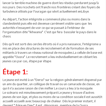
lancer la terrible machine de guerre dont les résidus perdurent jusqu'à
nos jours. Des ricochets ont franchi nos frontières créant des foyers de
turbulence attisés par l'ouragan qui sévit actuellement enLibye.
Au départ, l'action intégriste a commencé plus ou moins dans la
clandestinité puis elle est devenue carrément visible sans que les
autorités n'essayent de voir ce qui se passait à l'intérieur de
l'organisation dite "ikhwania". C'est qui fera basculer le pays dans le
chaos.
Dès qu'il est sorti des cercles étroits où il a pris naissance, l'intégrisme a
mis en place des structures de recrutement et de formation de ses
militants à travers un réseau national de mosquées.La cellule de base est
appelée "Ousra". Le recrutement a lieu individuellement en ciblant les
jeunes cas par cas, étape par étape.
Étape 1:
Le jeune est invité à un "Derss" sur la religion généralement dispensé par
un ami du quartier, un collègue de travail ou un camarade de classe, en
qui il n'a aucune raison de s'en méfier.Le cours a lieu à la mosquée.
Le scénario est minutieusement préparé.Le jeune y trouve d'autres
jeunes de son âge, et plus ou moins de sa condition sociale.Il est aussitôt
accueilli accueilli avec beaucoup de chaleur. Dès le premier instant, il
devient " frère en Dieu". Il est, désormais, membre de la Ousra.