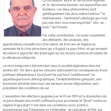
La corrélation entre le terrorisme algérien
et le terrorisme tunisien est aujourd'hui une
évidence. Les deux phénomènes sont
génétiquement nés de la même matrice: " le
Wahhabisme - Takfirisme",idéologie qui n'est
pas née chez nous mais importée " clés -en -
main " de l'Orient.
Par cette contribution, j'ai voulu rassembler
des éléments, des analyses, des
appréciations recueillis lors d'un séjour de trois ans en Algérie au
summum de la crise sécuritaire qui a frappé ce pays frère, et qui seraient
de nature à apporter des éclairages sur les recoins sombres et inédits de
la nébuleuse intégriste.
Le virus intégriste a été introduit dans la société algérienne dans les
années 80 -90 alors que les citoyens subissaient les conséquences d'une
politique désastreuse à tout point de vue.Tout s'additionnait: Un
gigantesque boom démographique, l'analphabétisme galopant, une
économie sinistrée dans tous ses secteurs et une dégradation sans
précédent des conditions de vie.
L'annulation des élections gagnées par le FIS en 1991 et la dissolution de
ce parti étaient des motifs suffisants pour proclamer le "jihad" contre un
régime d’apostats".C'est dans ces conditions socio-politico-
économiques que l'islamisme va s'intensifier, se radicaliser et finir par