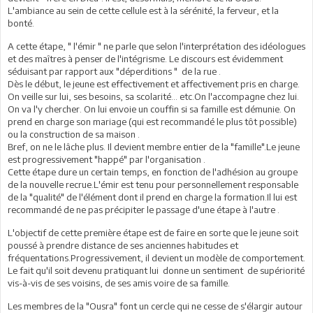
L'ambiance au sein de cette cellule est à la sérénité, la ferveur, et la
bonté.
A cette étape, " l'émir " ne parle que selon l'interprétation des idéologues
et des maîtres à penser de l'intégrisme. Le discours est évidemment
séduisant par rapport aux "déperditions " de la rue .
Dès le début, le jeune est effectivement et affectivement pris en charge.
On veille sur lui, ses besoins, sa scolarité... etc.On l'accompagne chez lui.
On va l'y chercher. On lui envoie un couffin si sa famille est démunie. On
prend en charge son mariage (qui est recommandé le plus tôt possible)
ou la construction de sa maison .
Bref, on ne le lâche plus. Il devient membre entier de la "famille".Le jeune
est progressivement "happé" par l'organisation .
Cette étape dure un certain temps, en fonction de l'adhésion au groupe
de la nouvelle recrue.L'émir est tenu pour personnellement responsable
de la "qualité" de l'élément dont il prend en charge la formation.Il lui est
recommandé de ne pas précipiter le passage d'une étape à l'autre .
L'objectif de cette première étape est de faire en sorte que le jeune soit
poussé à prendre distance de ses anciennes habitudes et
fréquentations.Progressivement, il devient un modèle de comportement.
Le fait qu'il soit devenu pratiquant lui donne un sentiment de supériorité
vis-à-vis de ses voisins, de ses amis voire de sa famille.
Les membres de la "Ousra" font un cercle qui ne cesse de s'élargir autour