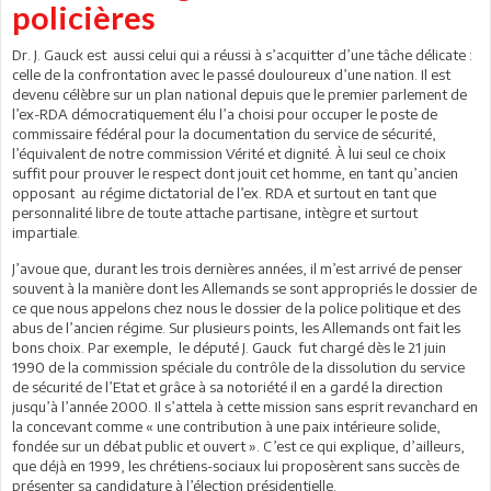
policières
Dr. J. Gauck est aussi celui qui a réussi à s’acquitter d’une tâche délicate :
celle de la confrontation avec le passé douloureux d’une nation. Il est
devenu célèbre sur un plan national depuis que le premier parlement de
l’ex-RDA démocratiquement élu l’a choisi pour occuper le poste de
commissaire fédéral pour la documentation du service de sécurité,
l’équivalent de notre commission Vérité et dignité. À lui seul ce choix
suffit pour prouver le respect dont jouit cet homme, en tant qu’ancien
opposant au régime dictatorial de l’ex. RDA et surtout en tant que
personnalité libre de toute attache partisane, intègre et surtout
impartiale.
J’avoue que, durant les trois dernières années, il m’est arrivé de penser
souvent à la manière dont les Allemands se sont appropriés le dossier de
ce que nous appelons chez nous le dossier de la police politique et des
abus de l’ancien régime. Sur plusieurs points, les Allemands ont fait les
bons choix. Par exemple, le député J. Gauck fut chargé dès le 21 juin
1990 de la commission spéciale du contrôle de la dissolution du service
de sécurité de l’Etat et grâce à sa notoriété il en a gardé la direction
jusqu’à l’année 2000. Il s’attela à cette mission sans esprit revanchard en
la concevant comme « une contribution à une paix intérieure solide,
fondée sur un débat public et ouvert ». C’est ce qui explique, d’ailleurs,
que déjà en 1999, les chrétiens-sociaux lui proposèrent sans succès de
présenter sa candidature à l’élection présidentielle.