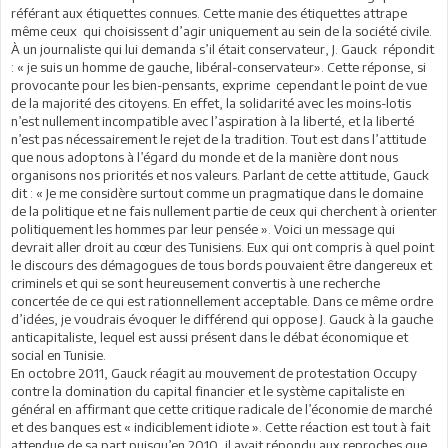
référant aux étiquettes connues. Cette manie des étiquettes attrape
même ceux qui choisissent d’agir uniquement au sein de la société civile.
À un journaliste qui lui demanda s’il était conservateur, J. Gauck répondit
: « je suis un homme de gauche, libéral-conservateur». Cette réponse, si
provocante pour les bien-pensants, exprime cependant le point de vue
de la majorité des citoyens. En effet, la solidarité avec les moins-lotis
n’est nullement incompatible avec l’aspiration à la liberté, et la liberté
n’est pas nécessairement le rejet de la tradition. Tout est dans l’attitude
que nous adoptons à l’égard du monde et de la manière dont nous
organisons nos priorités et nos valeurs. Parlant de cette attitude, Gauck
dit : « Je me considère surtout comme un pragmatique dans le domaine
de la politique et ne fais nullement partie de ceux qui cherchent à orienter
politiquement les hommes par leur pensée ». Voici un message qui
devrait aller droit au cœur des Tunisiens. Eux qui ont compris à quel point
le discours des démagogues de tous bords pouvaient être dangereux et
criminels et qui se sont heureusement convertis à une recherche
concertée de ce qui est rationnellement acceptable. Dans ce même ordre
d’idées, je voudrais évoquer le différend qui oppose J. Gauck à la gauche
anticapitaliste, lequel est aussi présent dans le débat économique et
social en Tunisie.
En octobre 2011, Gauck réagit au mouvement de protestation Occupy
contre la domination du capital financier et le système capitaliste en
général en affirmant que cette critique radicale de l’économie de marché
et des banques est « indiciblement idiote ». Cette réaction est tout à fait
attendue de sa part puisqu’en 2010, il avait répondu aux reproches que