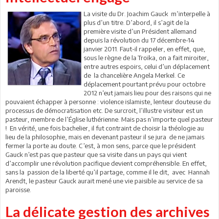
La visite du Dr. Joachim Gauck m’interpelle à
plus d’un titre. D’abord, il s’agit de la
première visite d’un Président allemand
depuis la révolution du 17 décembre-14
janvier 2011. Faut-il rappeler, en effet, que,
sous le règne de la Troïka, on a fait miroiter,
entre autres espoirs, celui d’un déplacement
de la chancelière Angela Merkel. Ce
déplacement pourtant prévu pour octobre
2012 n’eut jamais lieu pour des raisons qui ne
pouvaient échapper à personne : violence islamiste, lenteur douteuse du
processus de démocratisation etc. De surcroit, l’illustre visiteur est un
pasteur, membre de l’Église luthérienne. Mais pas n’importe quel pasteur
! En vérité, une fois bachelier, il fut contraint de choisir la théologie au
lieu de la philosophie, mais en devenant pasteur il se jura de ne jamais
fermer la porte au doute. C’est, à mon sens, parce que le président
Gauck n’est pas que pasteur que sa visite dans un pays qui vient
d’accomplir une révolution pacifique devient compréhensible. En effet,
sans la passion de la liberté qu’il partage, comme il le dit, avec Hannah
Arendt, le pasteur Gauck aurait mené une vie paisible au service de sa
paroisse.
La délicate gestion des archives