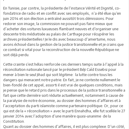
En Tunisie, par contre, la présidente de l’instance Vérité et Dignité, co-
fondatrice de radio et en conflit avec ses employés, n’a été élue qu’en
juin 2014 et son élection a entraîné aussitôt trois démissions. Pour
redorer son image, la commission ne pouvait pas faire mieux que
d’acheter des voitures luxueuses flambant neuves et d’organiser une
descente très médiatisée au palais de Carthage pour récupérer les
archives présidentielles ! Je le dis avec beaucoup d’amertume, nous
avons échoué dans la gestion de la justice transitionnelle et je crains que
ce combat si vital pour la reconstruction de la nouvelle République ne
soit déjà perdu.
Cette crainte s’est hélas renforcée ces derniers temps suite à l’appel à la
réconciliation nationale lancé par le président Béji CaÏd Essebsi pour
mener à bien le seul Jihad qui soit légitime : la lutte contre tous les
dangers qui menacent notre patrie. En fait, je ne conteste nullement le
bien-fondé de cet appel, assorti il est vrai de quelques conditions, mais
je pense que le retard pris dans le processus de la justice transitionnelle a
fait que cette dernière soit réduite actuellement, notamment à cause de
la paralysie de notre économie, au dossier des hommes d’affaires et à
l’acceptation du parti islamiste comme partenaire politique. Or, pour ce
qui est de la « réconciliation » avec le parti Ennahdha, elle fut scellée le 27
janvier 2014 avec l’adoption d’une manière quasi-unanime de la
Constitution.
Quant au dossier des hommes d’affaires, il est plus complexe. D’un côté,