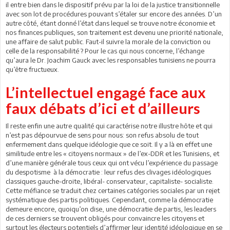
il entre bien dans le dispositif prévu par la loi de la justice transitionnelle
avec son lot de procédures pouvant s’étaler sur encore des années. D’un
autre côté, étant donné l’état dans lequel se trouve notre économie et
nos finances publiques, son traitement est devenu une priorité nationale,
une affaire de salut public. Faut-il suivre la morale de la conviction ou
celle de la responsabilité ? Pour le cas qui nous concerne, l’échange
qu’aura le Dr. Joachim Gauck avec les responsables tunisiens ne pourra
qu’être fructueux.
L’intellectuel engagé face aux
faux débats d’ici et d’ailleurs
Il reste enfin une autre qualité qui caractérise notre illustre hôte et qui
n’est pas dépourvue de sens pour nous: son refus absolu de tout
enfermement dans quelque idéologie que ce soit. Il y a là en effet une
similitude entre les « citoyens normaux » de l’ex-DDR et les Tunisiens, et
d’une manière générale tous ceux qui ont vécu l’expérience du passage
du despotisme à la démocratie : leur refus des clivages idéologiques
classiques gauche-droite, libéral- conservateur, capitaliste- socialiste.
Cette méfiance se traduit chez certaines catégories sociales par un rejet
systématique des partis politiques. Cependant, comme la démocratie
demeure encore, quoiqu’on dise, une démocratie de partis, les leaders
de ces derniers se trouvent obligés pour convaincre les citoyens et
surtout les électeurs potentiels d’affirmer leur identité idéologique en se