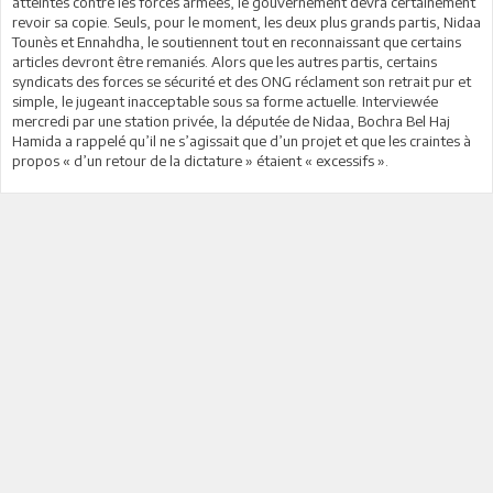
atteintes contre les forces armées, le gouvernement devra certainement
revoir sa copie. Seuls, pour le moment, les deux plus grands partis, Nidaa
Tounès et Ennahdha, le soutiennent tout en reconnaissant que certains
articles devront être remaniés. Alors que les autres partis, certains
syndicats des forces se sécurité et des ONG réclament son retrait pur et
simple, le jugeant inacceptable sous sa forme actuelle. Interviewée
mercredi par une station privée, la députée de Nidaa, Bochra Bel Haj
Hamida a rappelé qu’il ne s’agissait que d’un projet et que les craintes à
propos « d’un retour de la dictature » étaient « excessifs ».