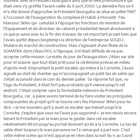
souvenir avec le Président Bourguiba ainsi que le rêve prémonitoire qui
était venu s'y greffer l'avant-veille du 6 avril 2000. La dernière fois où il
m'a été donné d'approcher le Président Bourguiba se situe en juillet 1987
à l'occasion de l'inauguration du complexe El Habib à Monastir. Feu
Mansour Skhiri qui cumulait à l'époque les fonctions de ministre de
l'Equipement et de directeur du cabinet présidentiel tenait absolument à
ce que je suive avec lui la fin des travaux de cet important projet bien que
j'avais quitté depuis longtemps la direction de l'entreprise SOGECI,
titulaire du marché de construction. Mais s'agissant d'une filiale de la
SOMATRA dont j'étais PDG à l'époque, il m'était difficile de ne pas
accepter cette mission. Le matin du jour de l'inauguration, j'étais sur site
pour m'assurer que tout était prêt pour la cérémonie prévue en milieu
d'après-midi. Empruntant le petit escalier qui mène à la Corniche, j'avais
signalé au chef de chantier qui m'accompagnait un petit tas de sable qui
s'était accumulé dans le coin du dernier palier. Sa réponse fut que, vu
l'âge du Président, il était fort peu probable qu'il vienne jusqu'à cet
endroit. C'était compter sans la formidable mémoire du Président
Bourguiba, car, à peine avions terminé de lui faire visiter les principales
composantes du projet qu'il se tourna vers feu Mansour Skhiri pour lui
dire: « Je me souviens qu'il y avait un escalier qui menait jusqu'à la
Corniche, j'espère que vous ne l'avez pas supprimé ». Je me revois encore
tenant le Président par la main pour le guider dans cet escalier
relativement étroit jusqu'au portail donnant accès à la Corniche. Le tas de
sable était toujours là mais personne ne l'a remarqué à part moi. C'est
cette même scène qui m'est apparue en rêve dans la nuit du 4 au 5 avril