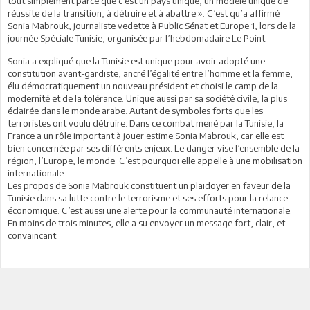
tout simplement parce que c’est un pays unique, un modèle unique de
réussite de la transition, à détruire et à abattre ». C’est qu’a affirmé
Sonia Mabrouk, journaliste vedette à Public Sénat et Europe 1, lors de la
journée Spéciale Tunisie, organisée par l’hebdomadaire Le Point.
Sonia a expliqué que la Tunisie est unique pour avoir adopté une
constitution avant-gardiste, ancré l’égalité entre l’homme et la femme,
élu démocratiquement un nouveau président et choisi le camp de la
modernité et de la tolérance. Unique aussi par sa société civile, la plus
éclairée dans le monde arabe. Autant de symboles forts que les
terroristes ont voulu détruire. Dans ce combat mené par la Tunisie, la
France a un rôle important à jouer estime Sonia Mabrouk, car elle est
bien concernée par ses différents enjeux. Le danger vise l’ensemble de la
région, l’Europe, le monde. C’est pourquoi elle appelle à une mobilisation
internationale.
Les propos de Sonia Mabrouk constituent un plaidoyer en faveur de la
Tunisie dans sa lutte contre le terrorisme et ses efforts pour la relance
économique. C’est aussi une alerte pour la communauté internationale.
En moins de trois minutes, elle a su envoyer un message fort, clair, et
convaincant.