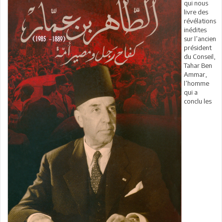
qui nous
livre des
révélations
inédites
sur l’ancien
président
du Conseil,
Tahar Ben
Ammar,
l’homme
qui a
conclu les