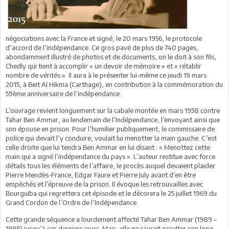
négociations avec la France et signé, le 20 mars 1956, le protocole
d’accord de l’indépendance. Ce gros pavé de plus de 740 pages,
abondamment illustré de photos et de documents, on le doit à son fils,
Chedly qui tient à accomplir « un devoir de mémoire » et « rétablir
nombre de vérités ». Il aura à le présenter lui-même ce jeudi 19 mars
2015, à Beit Al Hikma (Carthage), en contribution à la commémoration du
59ème anniversaire de l’indépendance.
L’ouvrage revient longuement sur la cabale montée en mars 1958 contre
Tahar Ben Ammar, au lendemain de l’Indépendance, l’envoyant ainsi que
son épouse en prison. Pour l’humilier publiquement, le commissaire de
police qui devait l’y conduire, voulait lui menotter la main gauche. C’est
celle droite que lui tendra Ben Ammar en lui disant : « Menottez cette
main qui a signé l’indépendance du pays ». L’auteur restitue avec force
détails tous les éléments de l’affaire, le procès auquel devaient plaider
Pierre Mendès-France, Edgar Faure et Pierre July avant d’en être
empêchés et l’épreuve de la prison. Il évoque les retrouvailles avec
Bourguiba qui regrettera cet épisode et le décorera le 25 juillet 1969 du
Grand Cordon de l’Ordre de l’Indépendance.
Cette grande séquence a lourdement affecté Tahar Ben Ammar (1989 –
1985) jusqu’à ses derniers jours. Mais, elle ne saurait occulter son long