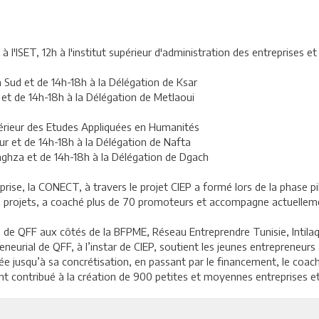
 à l'ISET, 12h à l'institut supérieur d'administration des entreprises e
 Sud et de 14h-18h à la Délégation de Ksar
r et de 14h-18h à la Délégation de Metlaoui
Supérieur des Etudes Appliquées en Humanités
ur et de 14h-18h à la Délégation de Nafta
aghza et de 14h-18h à la Délégation de Dgach
eprise, la CONECT, à travers le projet CIEP a formé lors de la phase 
de projets, a coaché plus de 70 promoteurs et accompagne actuellem
 de QFF aux côtés de la BFPME, Réseau Entreprendre Tunisie, Intilaq,
eneurial de QFF, à l’instar de CIEP, soutient les jeunes entrepreneurs 
idée jusqu’à sa concrétisation, en passant par le financement, le coac
ont contribué à la création de 900 petites et moyennes entreprises e