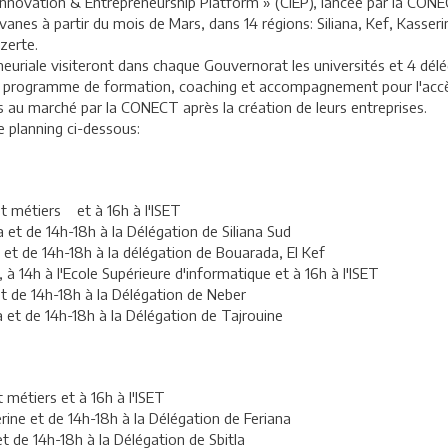
Innovation & Entrepreneurship Platform » (CIEP), lancée par la CONE
vanes à partir du mois de Mars, dans 14 régions: Siliana, Kef, Kasser
zerte.
euriale visiteront dans chaque Gouvernorat les universités et 4 déléga
e le programme de formation, coaching et accompagnement pour l'acc
cès au marché par la CONECT après la création de leurs entreprises.
e planning ci-dessous:
ts et métiers et à 16h à l'ISET
a et de 14h-18h à la Délégation de Siliana Sud
argo et de 14h-18h à la délégation de Bouarada, El Kef
, à 14h à l'Ecole Supérieure d'informatique et à 16h à l'ISET
et de 14h-18h à la Délégation de Neber
a et de 14h-18h à la Délégation de Tajrouine
t métiers et à 16h à l'ISET
rine et de 14h-18h à la Délégation de Feriana
t de 14h-18h à la Délégation de Sbitla