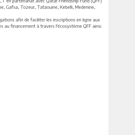
CT en partenariat avec Qatar Friendship Fund (QFF)
ine, Gafsa, Tozeur, Tataouine, Kebelli, Medenine,
tions afin de faciliter les inscriptions en ligne aux
ès au financement à travers l'écosystème QFF ainsi