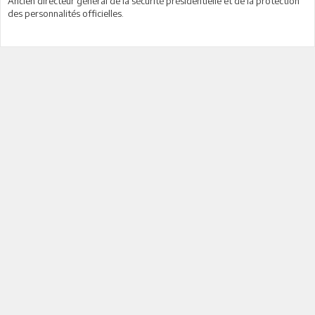
Ancien directeur général de la sécurité présidentielle et de la protection
des personnalités officielles.