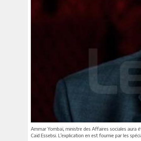
Ammar Yombaï, ministre des Affaires sociales aura é
Caïd Essebsi. L’explication en est fournie par les spé