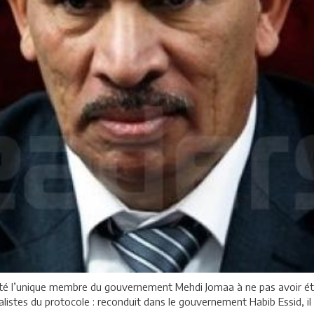
té l’unique membre du gouvernement Mehdi Jomaa à ne pas avoir été d
cialistes du protocole : reconduit dans le gouvernement Habib Essid, i