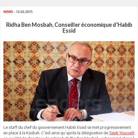
NEWS
- 12.02.2015
Ridha Ben Mosbah, Conseiller économique d’Habib
Essid
Le staff du chef du gouvernement Habib Essid se met progressivement
en place à la Kasbah. C’est ainsi qu’après la désignation de
Taieb Youssefi