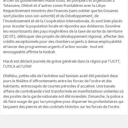
le chef du gouvernement Habib Essid, en pompiers et urgentistes à
Tataouine, Dhibet et d’autres zones frontalières avec la Libye.
Respectivement ministres des Finances (sans oublier que les Douanes
sont placées sous son autorité) et du Développement, de
l’Investissement et de la Coopération internationale, ils sont bien placés
pour écouter la population locale et répondre aux doléances. Exonérer
les ressortissants des pays maghrébins de la taxe de sortie du territoire
(30 DT), débloquer des projets de développement régional, affecter des
crédits exceptionnels pour des chantiers urgents à dense employabilité
et lancer des programmes urgents d’action sociale : tout est
envisageable affirme la Kasbah.
Mardi est déclaré journée de grève générale dans la région par l’UGTT,
l’UTICA et l’UTAP.
Dhéhiba, petite ville de l’extrême sud tunisien avait été pendant deux
jours le théâtre d’affrontements entre les forces de l’ordre et des
habitants, entrecoupés de courtes périodes d’accalmie. Une banale
affaire de contrebande s’est transformée en manifestations violentes où
des postes de la garde nationale ont été incendiés. Dimanche, la police a
dû faire usage de gaz lacrymogène pour disperser les protestataires qui
lançaient des pierres et des cocktails Molotov sur les forces de l'ordre.