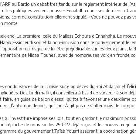
RP au Bardo un débat très tendu sur le règlement intérieur de l’Ass
familles politiques veulent pousser Ennahdha dans ses derniers retran
ssions, comme constitutionnellement stipulé. «Vous ne pouvez pas 
ion monte.
eek-end. La première, celle du Majless Echoura d’Ennahdha. Le mouv
abib Essid jeudi soir et la non-inclusion dans le gouvernement le le
’opposition qui risque de lui être préjudiciable sur les deux plans, la d
lementaire de Nidaa Tounès, avec de nombreuses voix en fronde con
les condoléances de la Tunisie suite au décès du Roi Abdallah et félic
quées. Dès lundi matin, il conseillera à Essid de surseoir à son dépl
issé faire, en guise de ballon d’essai, quitte à favoriser une deuxième
aders, l’automne dernier, qu’il ne s’agit pas de s’allier mais de comp
s à l’investiture impose ses lois, tout en gardant le maximum possi
ouk épluche de nouveau les 250 CV déjà reçus et les nouveaux qui arr
programme du gouvernement.Taïeb Yousfi assurant la coordination gén