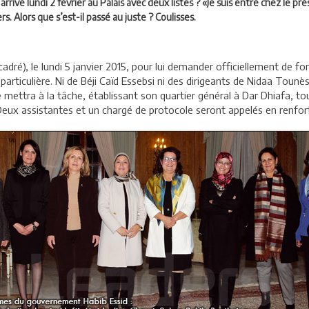
rivé lundi 2 février au Palais avec deux listes ? «Je suis entré chez le prés
rs. Alors que s’est-il passé au juste ? Coulisses.
cadré), le lundi 5 janvier 2015, pour lui demander officiellement de 
rticulière. Ni de Béji Caïd Essebsi ni des dirigeants de Nidaa Tounès, 
e mettra à la tâche, établissant son quartier général à Dar Dhiafa, to
ux assistantes et un chargé de protocole seront appelés en renfor