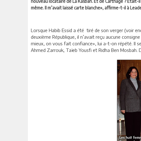
nouveau locataire de La Kasbah. Et de Carthage ? Etait-il ar
même. Il m’avait laissé carte blanche», affirme-t-il à Leade
Lorsque Habib Essid a été tiré de son verger (voir en
deuxième République, il n’avait reçu aucune consigne pa
mieux, on vous fait confiance», lui a-t-on répété. Il s
Ahmed Zarrouk, Taïeb Yousfi et Ridha Ben Mosbah. De