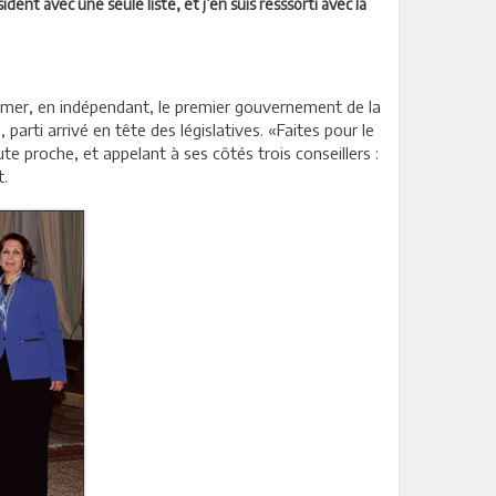
ident avec une seule liste, et j’en suis resssorti avec la
former, en indépendant, le premier gouvernement de la
parti arrivé en tête des législatives. «Faites pour le
ute proche, et appelant à ses côtés trois conseillers :
t.