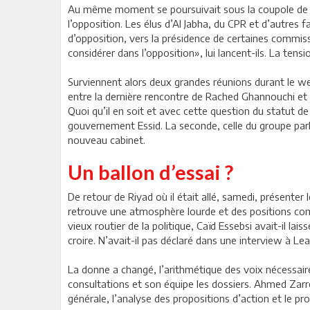
Au même moment se poursuivait sous la coupole de l’A
l’opposition. Les élus d’Al Jabha, du CPR et d’autres 
d’opposition, vers la présidence de certaines commi
considérer dans l’opposition», lui lancent-ils. La tens
Surviennent alors deux grandes réunions durant le w
entre la dernière rencontre de Rached Ghannouchi et H
Quoi qu’il en soit et avec cette question du statut de l
gouvernement Essid. La seconde, celle du groupe par
nouveau cabinet.
Un ballon d’essai ?
De retour de Riyad où il était allé, samedi, présenter 
retrouve une atmosphère lourde et des positions compli
vieux routier de la politique, Caïd Essebsi avait-il la
croire. N’avait-il pas déclaré dans une interview à Le
La donne a changé, l’arithmétique des voix nécessaire
consultations et son équipe les dossiers. Ahmed Zarr
générale, l’analyse des propositions d’action et le 