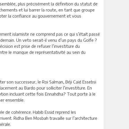
emblée, plus précisément la définition du statut de
chements et lui barrer la route, en tant que groupe
voter la confiance au gouvernement et vous
ement islamiste ne comprend pas ce qui s’était passé
ndemain. Un veto serait-il venu d’un pays du Golfe ?
écision est prise de refuser l’investiture du
tre le manque de représentativité au sein du
iter son successeur, le Roi Salman, Béji Caïd Essebsi
acement au Bardo pour solliciter l’investiture. En
 option incluant cette fois Ennahdha? Tout porte à le
oser ensemble.
ble de cohérence. Habib Essid reprend les
ivent. Ridha Ben Mosbah travaille sur l’architecture
érale.