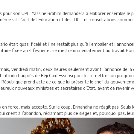
èges pour son UPL. Yassine Brahim demandera à élaborer ensemble l
 même s’il s’agit de l’Education et des TIC. Les consultations commen
rio était quasi ficelé et il ne restait plus qu’à l’emballer et l’annon
aire fixée au 4 février et se mettre immédiatement au travail. Pour l
s mais, vendredi matin, deux heures seulement avant l’annonce de 
id est introduit auprès de Béji Caïd Essebsi pour lui remettre son pr
a République prend acte de ce que lui présente le chef du gouvernemen
s heureux nouveaux ministres et secrétaires d’Etat, avant de revenir v
s en force, mais accepté. Sur le coup, Ennahdha ne réagit pas. Seuls 
ui crient à l’abandon, réclamant plus de sièges et, pourquoi pas, leu