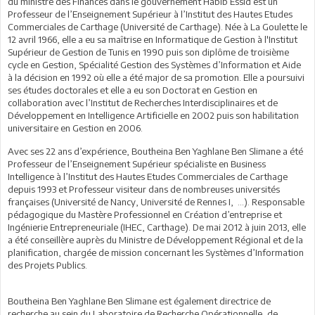
du ministre des Finances dans le gouvernement Habib Essid est un
Professeur de l’Enseignement Supérieur à l’Institut des Hautes Etudes
Commerciales de Carthage (Université de Carthage). Née à La Goulette le
12 avril 1966, elle a eu sa maîtrise en Informatique de Gestion à l'Institut
Supérieur de Gestion de Tunis en 1990 puis son diplôme de troisième
cycle en Gestion, Spécialité Gestion des Systèmes d’Information et Aide
à la décision en 1992 où elle a été major de sa promotion. Elle a poursuivi
ses études doctorales et elle a eu son Doctorat en Gestion en
collaboration avec l’Institut de Recherches Interdisciplinaires et de
Développement en Intelligence Artificielle en 2002 puis son habilitation
universitaire en Gestion en 2006.
Avec ses 22 ans d’expérience, Boutheina Ben Yaghlane Ben Slimane a été
Professeur de l’Enseignement Supérieur spécialiste en Business
Intelligence à l’Institut des Hautes Etudes Commerciales de Carthage
depuis 1993 et Professeur visiteur dans de nombreuses universités
françaises (Université de Nancy, Université de Rennes I, …). Responsable
pédagogique du Mastère Professionnel en Création d’entreprise et
Ingénierie Entrepreneuriale (IHEC, Carthage). De mai 2012 à juin 2013, elle
a été conseillère auprès du Ministre de Développement Régional et de la
planification, chargée de mission concernant les Systèmes d’Information
des Projets Publics.
Boutheina Ben Yaghlane Ben Slimane est également directrice de
recherche au sein du Laboratoire de Recherche Opérationnelle, de