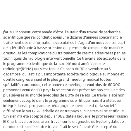
j'ai eu l'honneur cette année d'être l'auteur d'un travail de recherche
scientifique que j'ai conduit depuis une dizaine d'années concernant le
traitement des malformations vasculaires Il s'agit d'un nouveau concept
de sclérothérapie à basse pression qui permet de diminuer de manière
drastiques les complications du traitement de ces maladies rares par les
techniques de radiologie interventionnelle .Ce travail à été accepté dans
le programme scientifique de la société nord américaine de
radiologie(RSNA) qui s'est tenu à Chicago du 30 novembre au 5
décembre qui est la plus importante société radiologique au monde et
dont le congrès annuel et le plus grand meeting médical toutes
spécialités confondus, cette année ce meeting a réuni plus de 60000
personnes venu de 130 pays.la sélection des présentations est l'une des
plus sévères au monde avec plus de 80% de rejets. Ce travail a été non
seulement accepté dans le programme scientifique mais il a été aussi
intégré dans le programme pédagogique permanent de la société
diffusé sur le WEB .A l'échelle de notre pays aucune travail scientifique
tunisien n'a été accepté depuis 1982 date à laquelle le professeur Hassen
El Gharbi avait présenté un travail sur le diagnostic du kyste hydatique ;
et pour cette année notre travail était le seul à avoir été accepté du