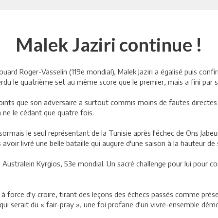
Malek Jaziri continue !
ouard Roger-Vasselin (119e mondial), Malek Jaziri a égalisé puis con
perdu le quatrième set au même score que le premier, mais a fini par s
points que son adversaire a surtout commis moins de fautes directes 
 ne le cédant que quatre fois.
désormais le seul représentant de la Tunisie après l'échec de Ons Jabe
oir livré une belle bataille qui augure d'une saison à la hauteur de 
e Australein Kyrgios, 53e mondial. Un sacré challenge pour lui pour co
f à force d'y croire, tirant des leçons des échecs passés comme prés
e qui serait du « fair-pray », une foi profane d'un vivre-ensemble dé