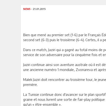
NEWS
- 21.01.2015
Bien que mené au premier set (1-6) par le Français Éd
second set (6-3) puis le troisième (6-4). Certes, il a 
Dans ce match, Jaziri qui a gagné au total moins de 
service de son adversaire pour la cinquième fois et en
Jaziri continue ainsi son aventure australe où il est 
une ancienne numéro 1 mondiale, Zvonareva et après av
Malek Jaziri doit rencontrer au troisième tour, le jeun
première.
La Tunisie continue donc d'avancer sur le plan sporti
graine et nous livrent une sorte de fair-play politiqu
qu'un « être-ensemble ».