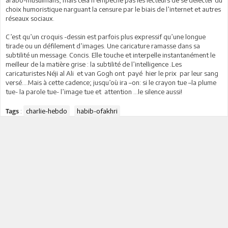
arabo-musulmans, mais cela n’empêche pas les lecteurs de se délecter du
choix humoristique narguant la censure par le biais de l’internet et autres
réseaux sociaux.
C’est qu’un croquis -dessin est parfois plus expressif qu’une longue
tirade ou un défilement d’images. Une caricature ramasse dans sa
subtilité un message. Concis. Elle touche et interpelle instantanément le
meilleur de la matière grise : la subtilité de l’intelligence .Les
caricaturistes Néji al Ali et van Gogh ont payé hier le prix par leur sang
versé….Mais à cette cadence; jusqu’où ira –on: si le crayon tue –la plume
tue- la parole tue- l’image tue et attention …le silence aussi!
:
charlie-hebdo
habib-ofakhri
Tags