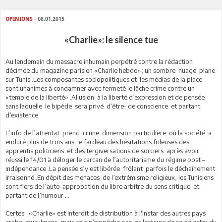
OPINIONS
- 08.01.2015
«Charlie»: le silence tue
Au lendemain du massacre inhumain perpétré contre la rédaction
décimée du magazine parisien «Charlie hebdo»; un sombre nuage plane
sur Tunis .Les composantes sociopolitiques et les médias de la place
sont unanimes à condamner avec fermeté le lâche crime contre un
«temple de la liberté» .Allusion à la liberté d’expression et de pensée
sans laquelle le bipède sera privé d’être- de conscience et partant
d’existence.
L’info de l’attentat prend ici une dimension particulière où la société a
enduré plus de trois ans le fardeau des hésitations frileuses des
apprentis politiciens et des tergiversations de sorciers après avoir
réussi le 14/01 à déloger le carcan de l’autoritarisme du régime post –
indépendance .La pensée s’y est libérée frôlant parfois le déchaînement
irraisonné .En dépit des menaces de l’extrémisme religieux, les Tunisiens
sont fiers de l’auto-approbation du libre arbitre du sens critique et
partant de l’humour ...
Certes «Charlie» est interdit de distribution à l'instar des autres pays