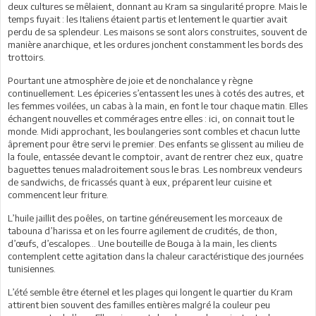
deux cultures se mêlaient, donnant au Kram sa singularité propre. Mais le
temps fuyait : les Italiens étaient partis et lentement le quartier avait
perdu de sa splendeur. Les maisons se sont alors construites, souvent de
manière anarchique, et les ordures jonchent constamment les bords des
trottoirs.
Pourtant une atmosphère de joie et de nonchalance y règne
continuellement. Les épiceries s’entassent les unes à cotés des autres, et
les femmes voilées, un cabas à la main, en font le tour chaque matin. Elles
échangent nouvelles et commérages entre elles : ici, on connait tout le
monde. Midi approchant, les boulangeries sont combles et chacun lutte
âprement pour être servi le premier. Des enfants se glissent au milieu de
la foule, entassée devant le comptoir, avant de rentrer chez eux, quatre
baguettes tenues maladroitement sous le bras. Les nombreux vendeurs
de sandwichs, de fricassés quant à eux, préparent leur cuisine et
commencent leur friture.
L’huile jaillit des poêles, on tartine généreusement les morceaux de
tabouna d’harissa et on les fourre agilement de crudités, de thon,
d’œufs, d’escalopes… Une bouteille de Bouga à la main, les clients
contemplent cette agitation dans la chaleur caractéristique des journées
tunisiennes.
L’été semble être éternel et les plages qui longent le quartier du Kram
attirent bien souvent des familles entières malgré la couleur peu