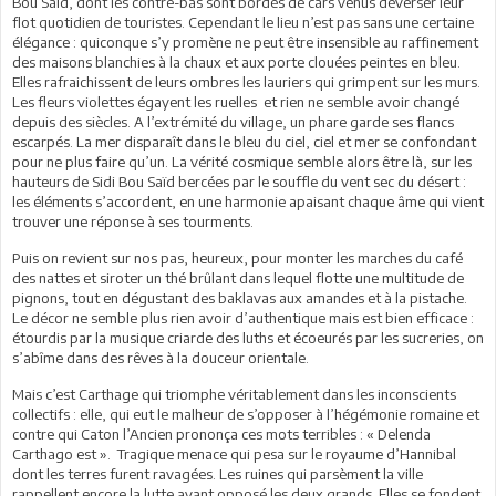
Bou Saïd, dont les contre-bas sont bordés de cars venus déverser leur
flot quotidien de touristes. Cependant le lieu n’est pas sans une certaine
élégance : quiconque s’y promène ne peut être insensible au raffinement
des maisons blanchies à la chaux et aux porte clouées peintes en bleu.
Elles rafraichissent de leurs ombres les lauriers qui grimpent sur les murs.
Les fleurs violettes égayent les ruelles et rien ne semble avoir changé
depuis des siècles. A l’extrémité du village, un phare garde ses flancs
escarpés. La mer disparaît dans le bleu du ciel, ciel et mer se confondant
pour ne plus faire qu’un. La vérité cosmique semble alors être là, sur les
hauteurs de Sidi Bou Saïd bercées par le souffle du vent sec du désert :
les éléments s’accordent, en une harmonie apaisant chaque âme qui vient
trouver une réponse à ses tourments.
Puis on revient sur nos pas, heureux, pour monter les marches du café
des nattes et siroter un thé brûlant dans lequel flotte une multitude de
pignons, tout en dégustant des baklavas aux amandes et à la pistache.
Le décor ne semble plus rien avoir d’authentique mais est bien efficace :
étourdis par la musique criarde des luths et écoeurés par les sucreries, on
s’abîme dans des rêves à la douceur orientale.
Mais c’est Carthage qui triomphe véritablement dans les inconscients
collectifs : elle, qui eut le malheur de s’opposer à l’hégémonie romaine et
contre qui Caton l’Ancien prononça ces mots terribles : « Delenda
Carthago est ». Tragique menace qui pesa sur le royaume d’Hannibal
dont les terres furent ravagées. Les ruines qui parsèment la ville
rappellent encore la lutte ayant opposé les deux grands. Elles se fondent