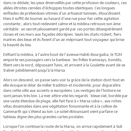
dans ce dédale, les yeux émerveillés par cette profusion de couleurs, ces
allées étroites cernées d’échoppes toutes identiques. Ces longues
enfilades de prétendues vitrines d’un artisanat tunisien, étourdissent.
Mais il suffit de tourner au hasard d’une rue pour fuir cette agitation
constante ; alors tout redevient calme et la médina retrouve son âme
véritable : un secret jalousement gardé par ces portes désespérément
closes et ces murs aux façades décrépies. Seuls les chats rôdent, fiers
maitres des lieux et ils fixent d’un air méprisant tout voyageur qui brise
la beauté du lieu.
Défiant la médina, à l’autre bout de l’avenue Habib Bourguiba, le TGM
emporte ses passagers vers la banlieue : les frêles tramways, bondés,
filent vers le nord, dépassant Tunis, et arrivent à la Goulette avant de se
traîner péniblement jusqu'à la Marsa.
Alors on descend, on passe sans voir la grâce de la station dont tout en
elle évoque le désir de mêler tradition et modernité, pour disparaître
dans cette ville aux accents si européens. Les vestiges de l’histoire ne
sont jamais très loin. La mer attire vite les regards : bleue ciel, bordée par
une vaste étendue de plage, elle fait face à « Marsa cube », aux riches
villas dissimulées dans une végétation foisonnante et à la colline de
Gammarth qui s’étend au loin. Le soleil éblouissant vient parfaire ce
tableau digne des plus grandes cartes postales.
Lorsque l’on continue la route de la Marsa, on arrive rapidement à Sidi