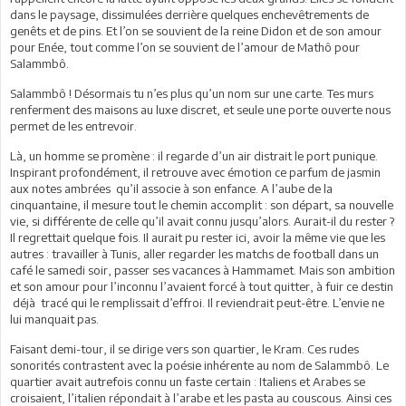
dans le paysage, dissimulées derrière quelques enchevêtrements de
genêts et de pins. Et l’on se souvient de la reine Didon et de son amour
pour Enée, tout comme l’on se souvient de l’amour de Mathô pour
Salammbô.
Salammbô ! Désormais tu n’es plus qu’un nom sur une carte. Tes murs
renferment des maisons au luxe discret, et seule une porte ouverte nous
permet de les entrevoir.
Là, un homme se promène : il regarde d’un air distrait le port punique.
Inspirant profondément, il retrouve avec émotion ce parfum de jasmin
aux notes ambrées qu’il associe à son enfance. A l’aube de la
cinquantaine, il mesure tout le chemin accomplit : son départ, sa nouvelle
vie, si différente de celle qu’il avait connu jusqu’alors. Aurait-il du rester ?
Il regrettait quelque fois. Il aurait pu rester ici, avoir la même vie que les
autres : travailler à Tunis, aller regarder les matchs de football dans un
café le samedi soir, passer ses vacances à Hammamet. Mais son ambition
et son amour pour l’inconnu l’avaient forcé à tout quitter, à fuir ce destin
déjà tracé qui le remplissait d’effroi. Il reviendrait peut-être. L’envie ne
lui manquait pas.
Faisant demi-tour, il se dirige vers son quartier, le Kram. Ces rudes
sonorités contrastent avec la poésie inhérente au nom de Salammbô. Le
quartier avait autrefois connu un faste certain : Italiens et Arabes se
croisaient, l’italien répondait à l’arabe et les pasta au couscous. Ainsi ces