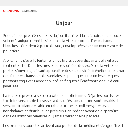
OPINIONS
- 02.01.2015
Un jour
Soudain, les premières lueurs du jour illuminent la nuit noire et la douce
voix mécanique rompt le silence de la ville endormie. Des maisons
blanches s’étendent à perte de vue, enveloppées dans un mince voile de
poussière.
Alors, Tunis s’éveille lentement : les bruits assourdissants de la ville se
font entendre. Dans les rues encore souillées des excès de la veille, les
portes s’ouvrent, laissant apparaitre des seaux vidés frénétiquement par
des femmes chaussées de sandales en plastique : un à un les quelques
passants esquivent avec habileté les flaques à l’entêtante odeur d’eau
javellisée.
La foule se presse à ses occupations quotidiennes. Déjà, les bords des
trottoirs servant de terrasses à des cafés sans charme sont envahis : le
serveur circulant de table en table attrape les millimes jetés avec
nonchalance et distribue les précieux Ben Yedder avant de disparaître
dans de sombres ténèbres où jamais personne ne pénètre.
Les premiers touristes arrivent aux portes de la médina et s’engouffrent