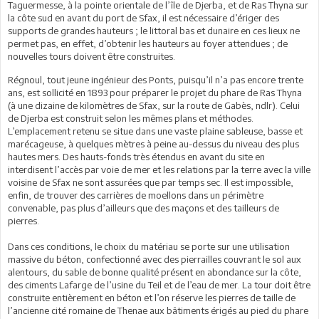
Taguermesse, à la pointe orientale de l’île de Djerba, et de Ras Thyna sur
la côte sud en avant du port de Sfax, il est nécessaire d’ériger des
supports de grandes hauteurs ; le littoral bas et dunaire en ces lieux ne
permet pas, en effet, d’obtenir les hauteurs au foyer attendues ; de
nouvelles tours doivent être construites.
Régnoul, tout jeune ingénieur des Ponts, puisqu’il n’a pas encore trente
ans, est sollicité en 1893 pour préparer le projet du phare de Ras Thyna
(à une dizaine de kilomètres de Sfax, sur la route de Gabès, ndlr). Celui
de Djerba est construit selon les mêmes plans et méthodes.
L’emplacement retenu se situe dans une vaste plaine sableuse, basse et
marécageuse, à quelques mètres à peine au-dessus du niveau des plus
hautes mers. Des hauts-fonds très étendus en avant du site en
interdisent l’accès par voie de mer et les relations par la terre avec la ville
voisine de Sfax ne sont assurées que par temps sec. Il est impossible,
enfin, de trouver des carrières de moellons dans un périmètre
convenable, pas plus d’ailleurs que des maçons et des tailleurs de
pierres.
Dans ces conditions, le choix du matériau se porte sur une utilisation
massive du béton, confectionné avec des pierrailles couvrant le sol aux
alentours, du sable de bonne qualité présent en abondance sur la côte,
des ciments Lafarge de l’usine du Teil et de l’eau de mer. La tour doit être
construite entièrement en béton et l’on réserve les pierres de taille de
l’ancienne cité romaine de Thenae aux bâtiments érigés au pied du phare