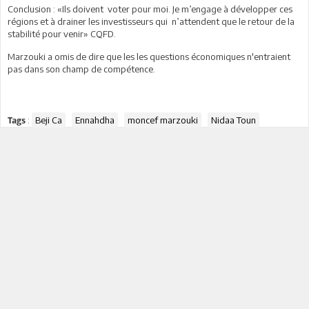
Conclusion : «Ils doivent voter pour moi. Je m’engage à développer ces
régions et à drainer les investisseurs qui n’attendent que le retour de la
stabilité pour venir» CQFD.
Marzouki a omis de dire que les les questions économiques n'entraient
pas dans son champ de compétence.
:
Beji Ca
Ennahdha
moncef marzouki
Nidaa Toun
Tags