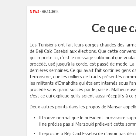
NEWS
- 09.12.2014
Ce que c
Les Tunisiens ont fait leurs gorges chaudes des larme
de Béji Caïd Essebsi aux élections. Que cette convers
qui importe ici, c’est le message subliminal que voula
procédé, usé jusqu'à la corde, est passé de mode. La 
dernières semaines. Ce qui avait fait sortir les gens d
terrorisme, que les milliers de tracts présentés com
les militants d'Ennahdha qui étaient internés sous l'
procédé sans grand succès par le passé . Malheureuse
c'est ce qui explique qu'ils soient aussi réceptifs à c
Deux autres points dans les propos de Mansar appell
Il trouve normal que le président provisoire supp
il ne précise pas si Marzouki prélevait cette som
Il reproche à Béji Caïd Essebsi de n'avoir pas 