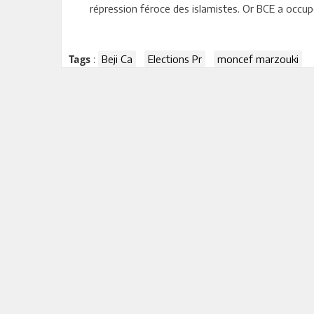
répression féroce des islamistes. Or BCE a occu
:
Beji Ca
Elections Pr
moncef marzouki
Tags