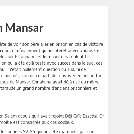
an Mansar
te de voir son père aller en prison en cas de victoire
u non, n’a finalement qu’un intérêt anecdotique. Ce
des sur Ettaghaoul et le retour des fouloul. Le
lon qui a été déjà testé avec succès dans le sud, ces
où il n'était nullement question du sud, ni de
d'une décision de ce parti de renvoyer en prison tous
s propos de Mansar. Ennahdha avait déjà usé du même
t taraude un grand nombre d'anciens prisonniers et
 Salem depuis qu'il avait rejoint Béji Caïd Essebsi. Or
 moitié est consacrée aux cas sociaux.
s les années 92-94 qui ont été marquées par une