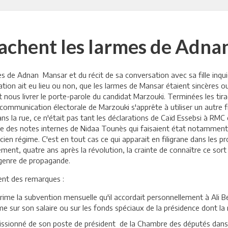
achent les larmes de Adn
s de Adnan Mansar et du récit de sa conversation avec sa fille inquiè
ation ait eu lieu ou non, que les larmes de Mansar étaient sincères o
it nous livrer le porte-parole du candidat Marzouki. Terminées les tira
communication électorale de Marzouki s'apprête à utiliser un autre fi
ans la rue, ce n'était pas tant les déclarations de Caïd Essebsi à RMC 
me des notes internes de Nidaa Tounès qui faisaient état notamment 
ancien régime. C'est en tout cas ce qui apparait en filigrane dans le
ment, quatre ans après la révolution, la crainte de connaître ce sor
e genre de propagande.
ent des remarques :
rime la subvention mensuelle qu'il accordait personnellement à Ali Ben
me sur son salaire ou sur les fonds spéciaux de la présidence dont la
démissionné de son poste de président de la Chambre des députés dan