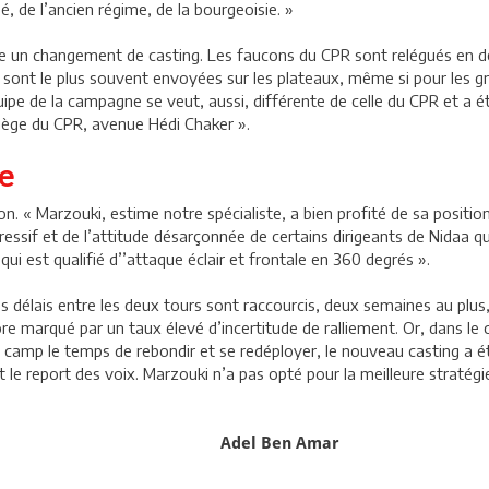
sé, de l’ancien régime, de la bourgeoisie. »
te un changement de casting. Les faucons du CPR sont relégués en deu
ui sont le plus souvent envoyées sur les plateaux, même si pour les 
 de la campagne se veut, aussi, différente de celle du CPR et a éta
 siège du CPR, avenue Hédi Chaker ».
e
ion. « Marzouki, estime notre spécialiste, a bien profité de sa positi
gressif et de l’attitude désarçonnée de certains dirigeants de Nidaa 
 qui est qualifié d’’attaque éclair et frontale en 360 degrés ».
les délais entre les deux tours sont raccourcis, deux semaines au plus
core marqué par un taux élevé d’incertitude de ralliement. Or, dans le 
e camp le temps de rebondir et se redéployer, le nouveau casting a ét
 le report des voix. Marzouki n’a pas opté pour la meilleure stratégie
Adel Ben Amar