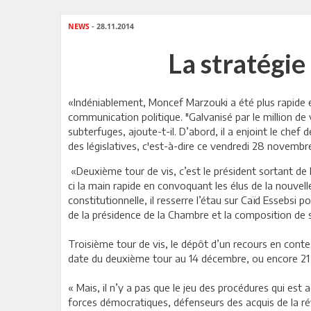
NEWS
- 28.11.2014
La stratégie
«Indéniablement, Moncef Marzouki a été plus rapide et
communication politique. "Galvanisé par le million de
subterfuges, ajoute-t-il. D’abord, il a enjoint le che
des législatives, c'est-à-dire ce vendredi 28 novemb
«Deuxième tour de vis, c’est le président sortant de l
ci la main rapide en convoquant les élus de la nouve
constitutionnelle, il resserre l’étau sur Caïd Essebsi 
de la présidence de la Chambre et la composition de 
Troisième tour de vis, le dépôt d’un recours en contes
date du deuxième tour au 14 décembre, ou encore 21 d
« Mais, il n’y a pas que le jeu des procédures qui est
forces démocratiques, défenseurs des acquis de la révo