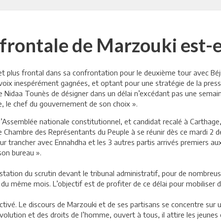
 frontale de Marzouki est-
 plus frontal dans sa confrontation pour le deuxième tour avec Béji 
 voix inespérément gagnées, et optant pour une stratégie de la pressi
f de Nidaa Tounès de désigner dans un délai n’excédant pas une semaine
re, le chef du gouvernement de son choix ».
’Assemblée nationale constitutionnel, et candidat recalé à Carthage, 
lle Chambre des Représentants du Peuple à se réunir dès ce mardi 2 
pour trancher avec Ennahdha et les 3 autres partis arrivés premiers aux
son bureau ».
tation du scrutin devant le tribunal administratif, pour de nombreuse
u même mois. L’objectif est de profiter de ce délai pour mobiliser 
 activé. Le discours de Marzouki et de ses partisans se concentre sur
lution et des droits de l’homme, ouvert à tous, il attire les jeunes 